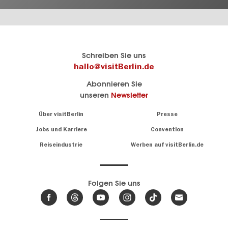
Berlins
visitBerlin-Blog
Schreiben Sie uns
offizielles
Hier
hallo@visitBerlin.de
Reiseportal
schreiben
Abonnieren Sie
visitBerlin.de
die
unseren
Newsletter
Berlin-
Wir kennen
Insider
Berlin und
Navigation:
Über visitBerlin
Presse
sind
About
persönlich
Jobs und Karriere
Convention
Insidertipps
für Sie da.
rund
Reiseindustrie
Werben auf visitBerlin.de
um
Wir bieten Ihnen
die
günstige
,
Hauptstadt
Reiseangebote
und
Hotels
Folgen Sie uns
.
Tickets
Berlin-
News,
Wir haben den
Events
Veranstaltungskalender
&
Berlins mit vielen Tipps.