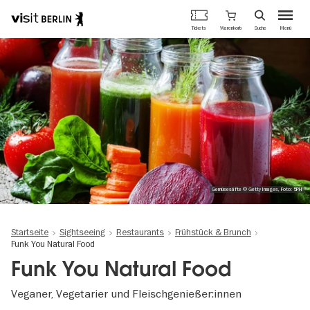
Berlins
Warenkorb
Tickets
Suche
Menü
offizielles
Direkt
Tourismusportal
zum
Inhalt
Gemüsesäfte © Getty Images, Foto: 5PH
Startseite
Sightseeing
Restaurants
Frühstück & Brunch
Funk You Natural Food
Funk You Natural Food
Veganer, Vegetarier und Fleischgenießer:innen