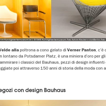
ssel im Kunstgewerbemuseum (re.) , © SMB, Kunstgewerbemuseum, Foto: Achim Kleuker + visitBerlin, Foto: 
poltrona a cono gelato di
, c'è 
Velde alla
Verner Panton
on lontano da Potsdamer Platz, è una miniera d’oro per gli
ammirare i classici del Bauhaus, pezzi di design influenti
eggiate poi attraverso 150 anni di storia della moda con a
 Negozi con design Bauhaus