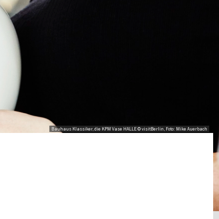
Bauhaus Klassiker, die KPM Vase HALLE © visitBerlin, Foto: Mike Auerbach