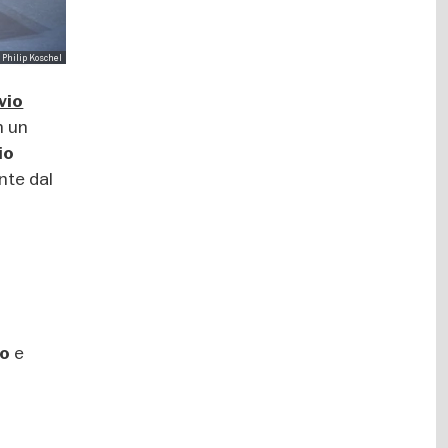
 Philip Koschel
vio
n un
io
nte dal
e
co