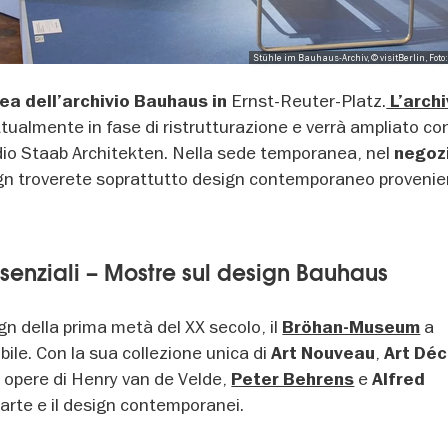
Stühle im Bauhaus-Archiv, © visitBerlin, Foto:
Ernst-Reuter-Platz.
a dell’archivio Bauhaus in
L’archi
ttualmente in fase di ristrutturazione e verrà ampliato co
udio Staab Architekten. Nella sede temporanea, nel
negoz
sign troverete soprattutto design contemporaneo provenie
ssenziali – Mostre sul design Bauhaus
ign della prima metà del XX secolo, il
a
Bröhan-Museum
ile. Con la sua collezione unica di
,
Art Nouveau
Art Dé
 opere di Henry van de Velde,
e
Peter Behrens
Alfred
'arte e il design contemporanei.