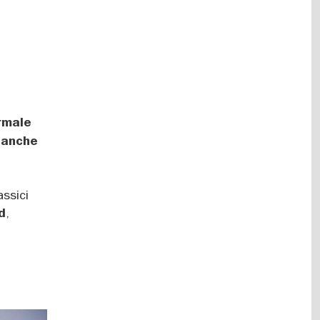
ormale
a anche
assici
,
d