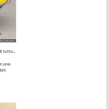
Philip Koschel;
di tutto...
 e una
biti