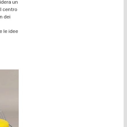
sidera un
l centro
n dei
i
e le idee