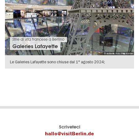
Stile di vita francese a Berlino
Galeries Lafayette
© visitberlin, Foto: Philip Koschel
Le Galeries Lafayette sono chiuse dal 1° agosto 2024;
VISUALIZZA DETTAGLI
Berlins
visitBerlin-Blog
Scriveteci
offizielles
Qui
hallo@visitBerlin.de
Reiseportal
scrivono