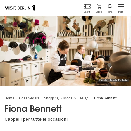
Portale
Carrello
Biglietti
Cerca
Menu
ufficiale
Salta
del
al
turismo
contenuto
di
principale
Berlino
© visitBerlin, Foto:Dirk Mathesius
Home
Cosa vedere
Shopping
Moda & Design
Fiona Bennett
Fiona Bennett
Cappelli per tutte le occasioni