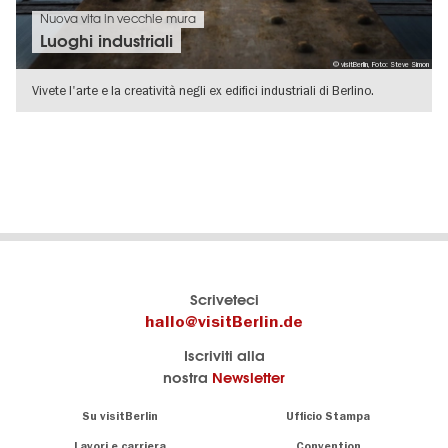
Nuova vita in vecchie mura
Luoghi industriali
© visitBerlin, Foto: Steve Simon
Vivete l'arte e la creatività negli ex edifici industriali di Berlino.
VISUALIZZA DETTAGLI
Il
visitBerlin-Blog
Scriveteci
portale
Qui
hallo@visitBerlin.de
turistico
scrivono
Iscriviti alla
ufficiale
gli
nostra
Newsletter
di
esperti
Berlino
di
Navigation:
Su visitBerlin
Ufficio Stampa
Berlino
About
Conosciamo
Berlino e siamo
Lavori e carriera
Convention