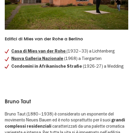
Edifici di Mies van der Rohe a Berlino
(1932–33) a Lichtenberg
Casa di Mies van der Rohe
(1968) a Tiergarten
Nuova Galleria Nazionale
(1926-27) a Wedding
Condomini in Afrikanische Straße
Bruno Taut
Bruno Taut (1880–1938) è considerato un esponente del
movimento Neues Bauen ed è noto soprattutto per
suoi
i
grandi
caratterizzati da una palette cromatica
complessi residenziali
variegata e intensa. Per tutta la vita si è impegnato nell’edilizia