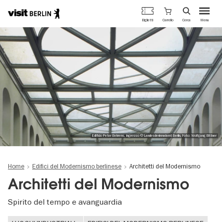
Portale
Carrello
Biglietti
Cerca
Menu
ufficiale
Salta
del
al
turismo
contenuto
di
principale
Berlino
Edificio Peter Behrens, ingresso © Landesdenkmalamt Berlin, Foto: Wolfgang Bittner
Home
Edifici del Modernismo berlinese
Architetti del Modernismo
Architetti del Modernismo
Spirito del tempo e avanguardia