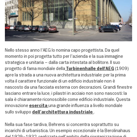
Nello stesso anno l'AEG lo nomina capo progettista. Da quel
momento in poi progetta tutto per l'azienda e la sua immagine
strategica e unitaria – dalla carta intestata al bollitore. Il suo
progetto di fama mondiale della
(1909)
Turbinenhalle dell'AEG
apre la strada a una nuova architettura industriale: per la prima
volta il carattere funzionale di un edificio industriale non è
nascosto da una facciata esterna con decorazioni. Grandi finestre
lasciano entrare la luce, i pilastri in acciaio non sono nascosti: la
sala è chiaramente riconoscibile come edificio industriale. Questa
innovazione
una grande influenza a livello mondiale
esercita
sullo sviluppo
.
dell’architettura industriale
Nella sua fase tardiva, Behrens si concentra soprattutto su
incarichi di urbanistica. Un esempio eccezionale è la Berolinahaus
del 1929–1932, realizzata nell’ambito della riorganizzazione di