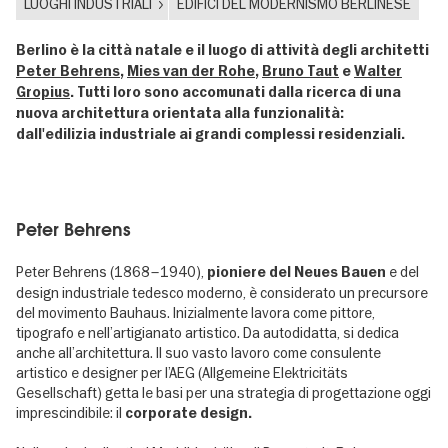
LUOGHI INDUSTRIALI
EDIFICI DEL MODERNISMO BERLINESE
Berlino è la città natale e il luogo di attività degli architetti
Peter Behrens
,
Mies van der Rohe
,
Bruno Taut
e
Walter
Gropius
. Tutti loro sono accomunati dalla ricerca di una
nuova architettura orientata alla funzionalità:
dall'edilizia industriale ai grandi complessi residenziali.
Peter Behrens
Peter Behrens (1868–1940),
e del
pioniere del Neues Bauen
design industriale tedesco moderno, è considerato un precursore
del movimento Bauhaus. Inizialmente lavora come pittore,
tipografo e nell’artigianato artistico. Da autodidatta, si dedica
anche all’architettura. Il suo vasto lavoro come consulente
artistico e designer per l’AEG (Allgemeine Elektricitäts
Gesellschaft) getta le basi per una strategia di progettazione oggi
imprescindibile: il
corporate design.