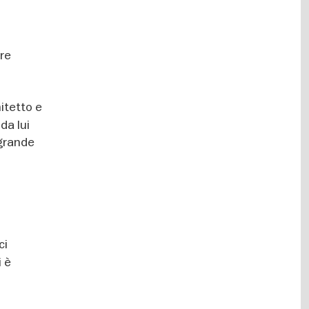
ure
hitetto e
da lui
 grande
ci
i è