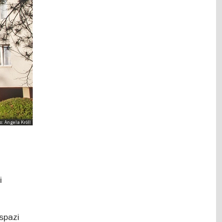
oto: Angela Kröll
i
 spazi