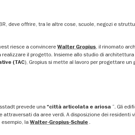
 deve offrire, tra le altre cose, scuole, negozi e strutt
vest riesce a convincere
, il rinomato arc
Walter Gropius
ealizzare il progetto. Insieme allo studio di architettura 
), Gropius si mette al lavoro per progettare un
ative (TAC
iusstadt prevede una
”. Gli edifi
“città articolata e ariosa
 attraversati da aree verdi. A disposizione dei residenti v
d esempio, la
.
Walter-Gropius-Schule