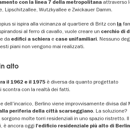
attraverso 
gamento con la linea 7 della metropolitana
e, Lipschitzallee, Wutzkyallee e Zwickauer Damm.
ius si ispira alla vicinanza al quartiere di Britz con
fa
la
spirandosi al ferro di cavallo, vuole creare un
cerchio di d
te da
e
. Nessuno degli
edifici a schiera
case unifamiliari
esti piani non vengono mai realizzati.
in alto
è diversa da quanto progettato
a il 1962 e il 1975
i scontra con la realtà dei fatti.
 dell'incarico, Berlino viene improvvisamente divisa dal 
. La soluzione?
 alla periferia della città scarseggiano
sorgono molte torri residenziali in uno spazio ristretto. Il
ni, è ancora oggi
l'edificio residenziale più alto di Berlin