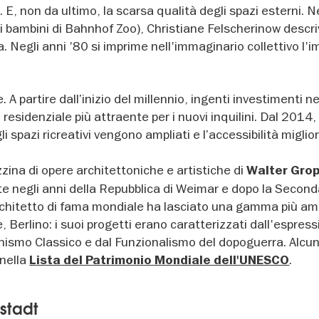
ni. E, non da ultimo, la scarsa qualità degli spazi esterni. Ne
i bambini di Bahnhof Zoo), Christiane Felscherinow descri
ta. Negli anni '80 si imprime nell'immaginario collettivo l
A partire dall’inizio del millennio, ingenti investimenti ne
residenziale più attraente per i nuovi inquilini. Dal 2014,
li spazi ricreativi vengono ampliati e l’accessibilità miglio
zzina di opere architettoniche e artistiche di
Walter Grop
 negli anni della Repubblica di Weimar e dopo la Second
architetto di fama mondiale ha lasciato una gamma più am
, Berlino: i suoi progetti erano caratterizzati dall'espres
nismo Classico e dal Funzionalismo del dopoguerra. Alcun
 nella
.
Lista del Patrimonio Mondiale dell'UNESCO
sstadt