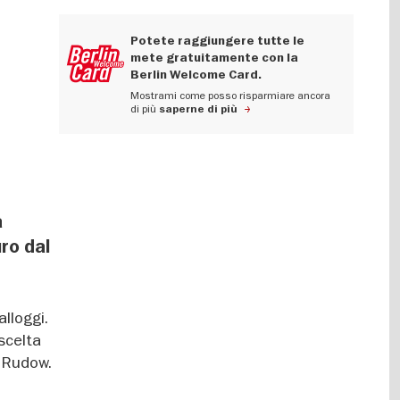
Potete raggiungere tutte le
mete gratuitamente con la
Berlin Welcome Card.
Mostrami come posso risparmiare ancora
di più
saperne di più
a
ro dal
alloggi.
scelta
e Rudow.