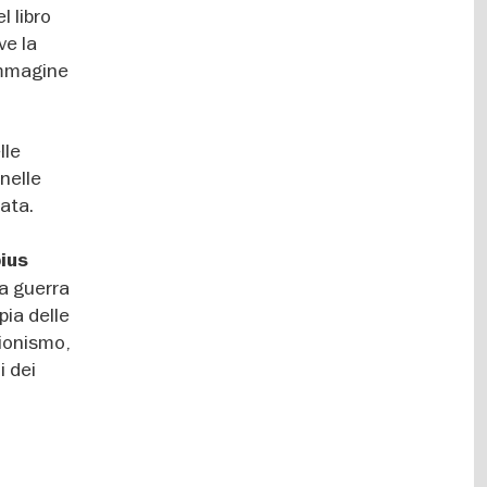
l libro
ve la
'immagine
lle
 nelle
rata.
ius
a guerra
pia delle
sionismo,
i dei