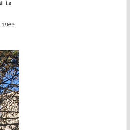
li. La
.
l 1969.