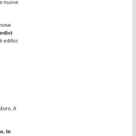
le nuove
mosa
odici
 edifici
Muro. A
o. In