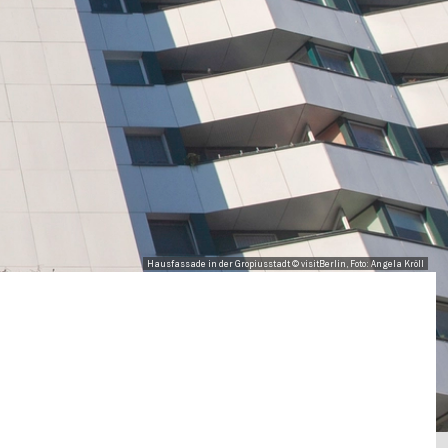
Hausfassade in der Gropiusstadt © visitBerlin, Foto: Angela Kröll