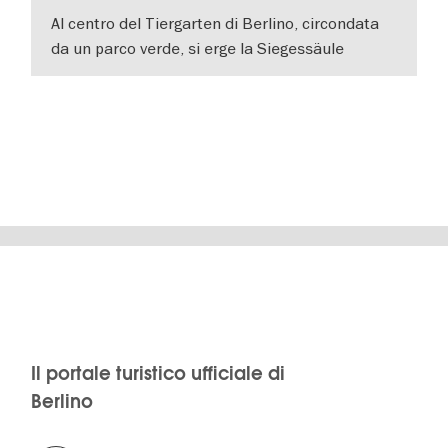
Al centro del Tiergarten di Berlino, circondata
da un parco verde, si erge la Siegessäule
(Colonna della Vittoria) di Berlino, coronata dal
VISUALIZZA DETTAGLI
Il portale turistico ufficiale di
Berlino