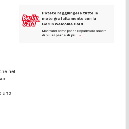
Potete raggiungere tutte le
mete gratuitamente con la
Berlin Welcome Card.
Mostrami come posso risparmiare ancora
di più
saperne di più
 che nel
suo
e uno