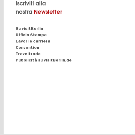
Iscriviti alla
nostra
Newsletter
Navigation:
Su visitBerlin
About
Ufficio Stampa
Lavori e carriera
Convention
Traveltrade
Pubblicità su visitBerlin.de