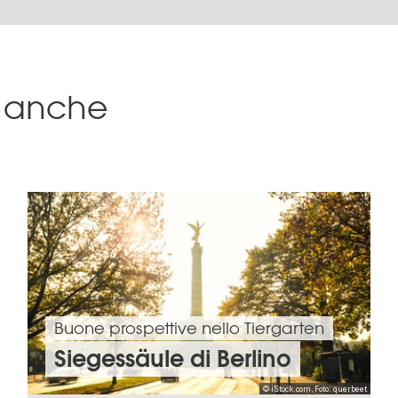
sa anche
Buone prospettive nello Tiergarten
Siegessäule di Berlino
© iStock.com, Foto: querbeet