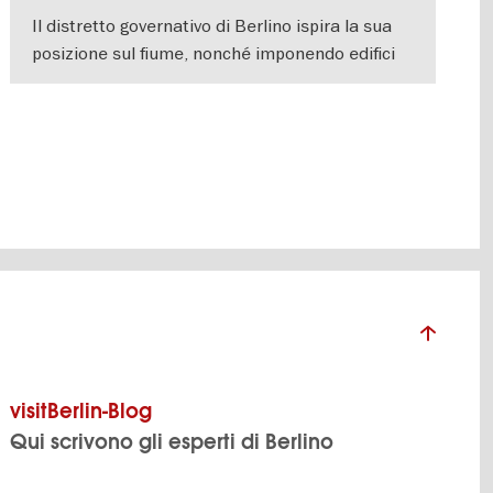
Il distretto governativo di Berlino ispira la sua
posizione sul fiume, nonché imponendo edifici
come il Reichstag e Bellevue Palace.
VISUALIZZA DETTAGLI
visitBerlin-Blog
Qui scrivono gli esperti di Berlino