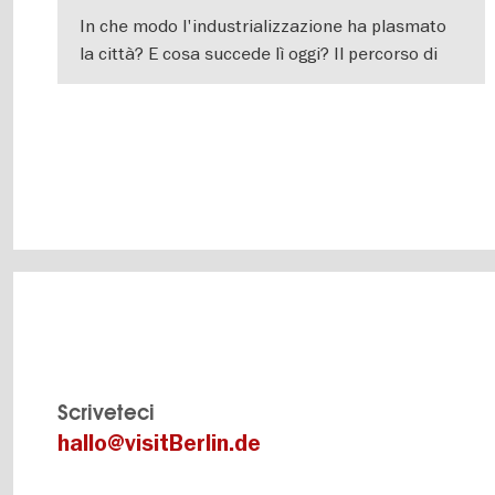
In che modo l'industrializzazione ha plasmato
la città? E cosa succede lì oggi? Il percorso di
Berlino da capoluogo di provincia a metropoli
VISUALIZZA DETTAGLI
Scriveteci
hallo@visitBerlin.de