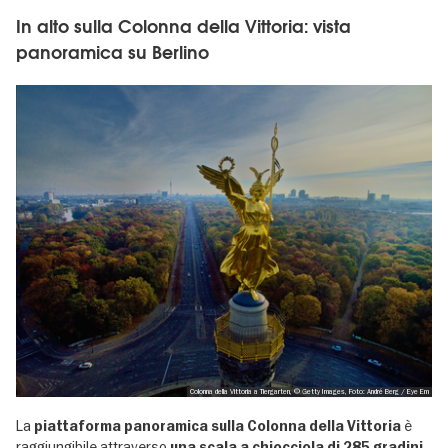
In alto sulla Colonna della Vittoria: vista
panoramica su Berlino
Colonna della Vittoria a Tiergarten, © Getty Images, Foto: André Berg / Eye Em
La
è
piattaforma panoramica sulla Colonna della Vittoria
raggiungibile attraverso
una scala a chiocciola di 285 gradini.