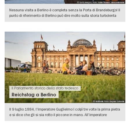
© Getty images, Foto: Achim Thomae; aleksandarnakic
Nessuna visita a Berlino è completa senza la Porta di Brandeburgo! Il
punto di riferimento di Berlino può dire molto sulla storia turbolenta
VISUALIZZA DETTAGLI
Il Parlamento storico dello stato tedesco
Reichstag a Berlino
© visitBerlin, Foto: Dagmar Schwelle
Il 9 luglio 1884, l'Imperatore Guglielmo I colpì tre volte la prima pietra
e si dice che gli si sia rotto il piccone in mano. All'imperatore
VISUALIZZA DETTAGLI