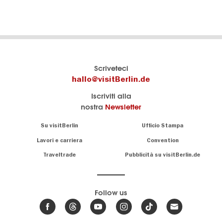
Il
visitBerlin-Blog
Scriveteci
portale
Qui
hallo@visitBerlin.de
turistico
scrivono
Iscriviti alla
ufficiale
gli
nostra
Newsletter
di
esperti
Berlino
di
Navigation:
Su visitBerlin
Ufficio Stampa
Berlino
About
Conosciamo
Berlino e siamo
Lavori e carriera
Convention
personalmente
Consigli
Traveltrade
Pubblicità su visitBerlin.de
.
lì per te
speciali
sulla
Vi offriamo
capitale
le più
Follow us
economiche
News,
offerte di
,
eventi
viaggio
e
hotel
e