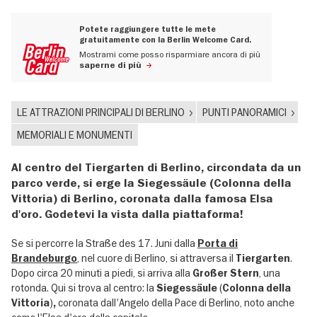
Potete raggiungere tutte le mete
gratuitamente con la Berlin Welcome Card.
Mostrami come posso risparmiare ancora di più
saperne di più
LE ATTRAZIONI PRINCIPALI DI BERLINO
PUNTI PANORAMICI
MEMORIALI E MONUMENTI
Al centro del Tiergarten di Berlino, circondata da un
parco verde, si erge la Siegessäule (Colonna della
Vittoria) di Berlino, coronata dalla famosa Elsa
d'oro. Godetevi la vista dalla piattaforma!
Se si percorre la Straße des 17. Juni dalla
Porta di
, nel cuore di Berlino, si attraversa il
.
Brandeburgo
Tiergarten
Dopo circa 20 minuti a piedi, si arriva alla
, una
Großer Stern
rotonda. Qui si trova al centro: la
(
Siegessäule
Colonna della
)
coronata dall'Angelo della Pace di Berlino, noto anche
Vittoria
,