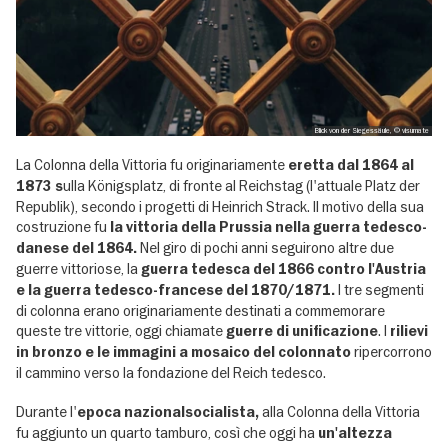
Blick von der Siegessäule, © visumate
La Colonna della Vittoria fu originariamente
eretta dal 1864 al
ulla Königsplatz, di fronte al Reichstag (l'attuale Platz der
1873 s
Republik), secondo i progetti di Heinrich Strack. Il motivo della sua
costruzione fu
la vittoria della Prussia nella guerra tedesco-
Nel giro di pochi anni seguirono altre due
danese del 1864.
guerre vittoriose, la
guerra tedesca del 1866 contro l'Austria
I tre segmenti
e la guerra tedesco-francese del 1870/1871.
di colonna erano originariamente destinati a commemorare
queste tre vittorie, oggi chiamate
. I
guerre di unificazione
rilievi
ripercorrono
in bronzo e le immagini a mosaico del colonnato
il cammino verso la fondazione del Reich tedesco.
Durante l'
alla Colonna della Vittoria
epoca nazionalsocialista,
fu aggiunto un quarto tamburo, così che oggi ha
un'altezza