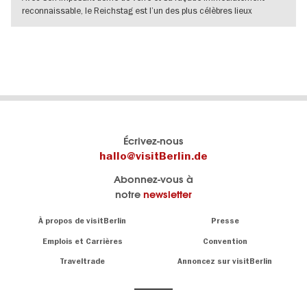
reconnaissable, le Reichstag est l’un des plus célèbres lieux
historiques de
VERS L'APERÇU EN DÉTAILS
Le
Blog visitBerlin
Écrivez-nous
portail
Les
hallo@visitBerlin.de
officiel
spécialistes
Abonnez-vous à
de
de
notre
newsletter
Berlin
Berlin
visitBerlin.de
écrivent
Navigation:
À propos de visitBerlin
Presse
ici.
About
Nous connaissons
Berlin et sommes
Emplois et Carrières
Convention
personnellement
Conseils
Traveltrade
Annoncez sur visitBerlin
là pour vous.
sur
la
Nous vous
capitale
offrons