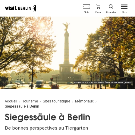
Portail
Panier
Billets
Rechercher
Menu
officiel
Aller
du
au
tourisme
contenu
de
principal
Berlin
Colonne de la victoire en automne © iStock.com, Foto: querbeet
Accueil
Tourisme
Sites touristique
Mémoriaux
Siegessäule à Berlin
Siegessäule à Berlin
De bonnes perspectives au Tiergarten