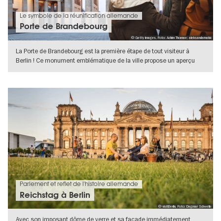
Le symbole de la réunification allemande
Porte de Brandebourg
© Getty images, Foto: Achim Thomae; aleksandarnakic
La Porte de Brandebourg est la première étape de tout visiteur à
Berlin ! Ce monument emblématique de la ville propose un aperçu
fascinant
VERS L'APERÇU EN DÉTAILS
Parlement et reflet de l'histoire allemande
Reichstag à Berlin
© visitBerlin, Foto: Dagmar Schwelle
Avec son imposant dôme de verre et sa façade immédiatement