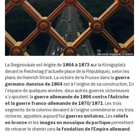
Blick von der Siegessäule, © visumate
La Siegessäule est érigée de
ur la Königsplatz
1864 à 1873 s
devant le Reichstag (l'actuelle place de la République), selon les
plans de Heinrich Strack. La victoire de la Prusse dans la
guerre
est à l'origine de sa construction. En
germano-danoise de 1864
l'espace de quelques années, deux autres guerres victorieuses
s'y ajoutent, la
guerre allemande de 1866 contre l'Autriche
. Les trois
et la guerre franco-allemande de 1870/1871
segments de la colonne devaient à l'origine commémorer ces trois
victoires, appelées aujourd'hui
Les
guerres unitaires.
reliefs
et les
permettent
en bronze
images en mosaïque du portique
de retracer le chemin vers
.
la fondation de l'Empire allemand