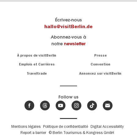
Le
Blog visitBerlin
Écrivez-nous
portail
Les
hallo@visitBerlin.de
officiel
spécialistes
Abonnez-vous à
de
de
notre
newsletter
Berlin
Berlin
visitBerlin.de
écrivent
Navigation:
À propos de visitBerlin
Presse
ici.
About
Nous connaissons
Berlin et sommes
Emplois et Carrières
Convention
personnellement
Conseils
Traveltrade
Annoncez sur visitBerlin
là pour vous.
sur
la
Nous vous
capitale
offrons
Follow us
les
meilleures
Actualités,
offres de
événements
,
voyages
&
et
hôtels
tendances
.
billets
de
Fußbereichsmenü
Mentions légales
Politique de confidentialité
Digital Accessibility
Berlin
Report a barrier
© Berlin Tourismus & Kongress GmbH
Nous avons le