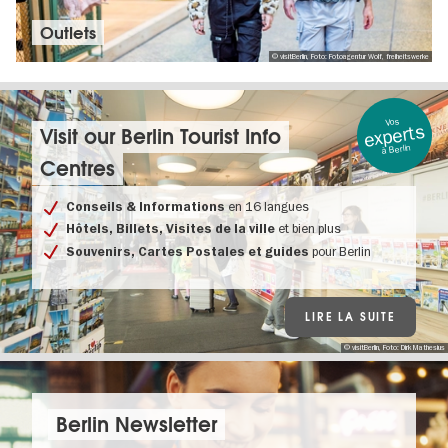
Am Lustgarten , 10178 Berlin
Outlets
En savoir plus
© visitBerlin, Foto: Fotoagentur Wolf, freiheitswerke
Vos
experts
Visit our Berlin Tourist Info
à Berlin
Centres
en 16 langues
Conseils & Informations
et bien plus
Hôtels, Billets, Visites de la ville
pour Berlin
Souvenirs, Cartes Postales et guides
LIRE LA SUITE
© visitBerlin, Foto: Dirk Mathesius
Berlin Newsletter