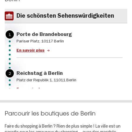
Die schönsten Sehenswürdigkeiten
Porte de Brandebourg
1
Pariser Platz, 10117 Berlin
En savoir plus
Reichstag à Berlin
2
Platz der Republik 1, 11011 Berlin
En savoir plus
L'Île aux Musées de Berlin
3
Parcourir les boutiques de Berlin
Am Lustgarten, 10117 Berlin
Faire du shopping à Berlin ? Rien de plus simple ! La ville est un
En savoir plus