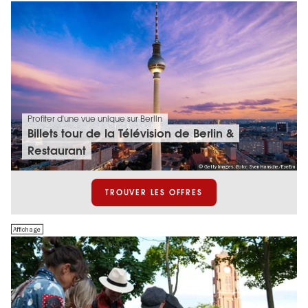
Profiter d'une vue unique sur Berlin
Billets tour de la Télévision de Berlin &
Restaurant
© Getty Images, Foto: Sven Hansche/EyeEm
TROUVER LES OFFRES
Affichage