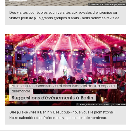
© visitBerlin, Foto: GettyImages, Maskot
Des visites pour écoles et universités aux voyages d’entreprise ou
visites pour de plus grands groupes d’amis - nous sommes ravis de
vous
VERS L'APERÇU EN DÉTAILS
Art et culture, connaissance et divertissement dans la capitale
allemande
Suggestions d'évènements à Berlin
© Die Bar jeder Vernunft, Foto: XAMAX (Max Schroeder)
Que puis-je vivre à Berlin ? Beaucoup - nous vous le promettons !
Notre calendrier des événements, qui contient de nombreux
conseils, vous
VERS L'APERÇU EN DÉTAILS