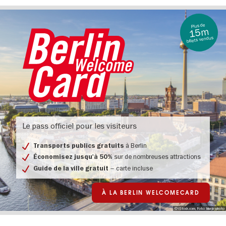
Plus de
15m
billets vendus
Berlin
Welcome
Le pass officiel pour les visiteurs
Card
-
allgemein
à Berlin
Transports publics gratuits
sur de nombreuses attractions
Économisez jusqu'à 50%
– carte incluse
Guide de la ville gratuit
À LA BERLIN WELCOMECARD
© iStock.com, Foto: bluejayphoto