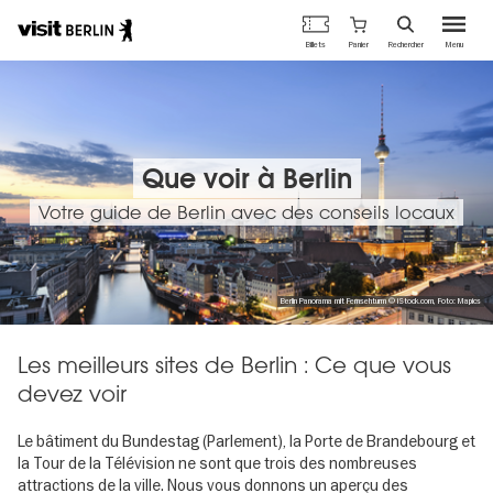
Portail
Panier
Billets
Rechercher
Menu
officiel
Aller
du
au
tourisme
contenu
de
principal
Berlin
Que voir à Berlin
Votre guide de Berlin avec des conseils locaux
Berlin Panorama mit Fernsehturm © iStock.com, Foto: Mapics
Les meilleurs sites de Berlin : Ce que vous
devez voir
Le bâtiment du Bundestag (Parlement), la Porte de Brandebourg et
la Tour de la Télévision ne sont que trois des nombreuses
attractions de la ville. Nous vous donnons un aperçu des