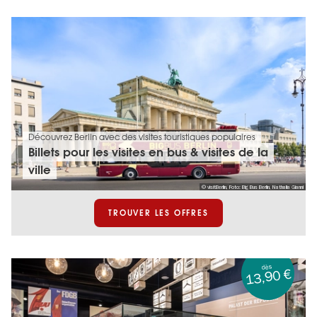
Découvrez Berlin avec des visites touristiques populaires
Billets pour les visites en bus & visites de la
ville
© visitBerlin, Foto: Big Bus Berlin, Nathalia Gianni
TROUVER LES OFFRES
dès
13,90 €