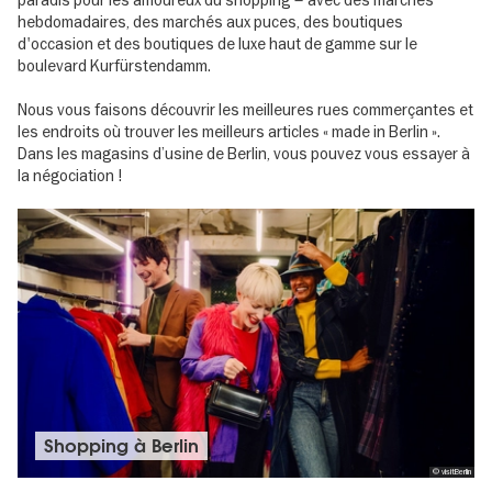
paradis pour les amoureux du shopping – avec des marchés
hebdomadaires, des marchés aux puces, des boutiques
d'occasion et des boutiques de luxe haut de gamme sur le
boulevard Kurfürstendamm.
Château de Charlottenbourg (Schloss
4
Charlottenburg) à Berlin
Nous vous faisons découvrir les meilleures rues commerçantes et
Spandauer Damm 10 -22 , 14059 Berlin
les endroits où trouver les meilleurs articles « made in Berlin ».
Dans les magasins d’usine de Berlin, vous pouvez vous essayer à
En savoir plus
la négociation !
Checkpoint Charlie
5
Friedrichstraße 43-45, 10969 Berlin
En savoir plus
Gendarmenmarkt
6
Gendarmenmarkt, 10117 Berlin
Shopping à Berlin
En savoir plus
© visitBerlin