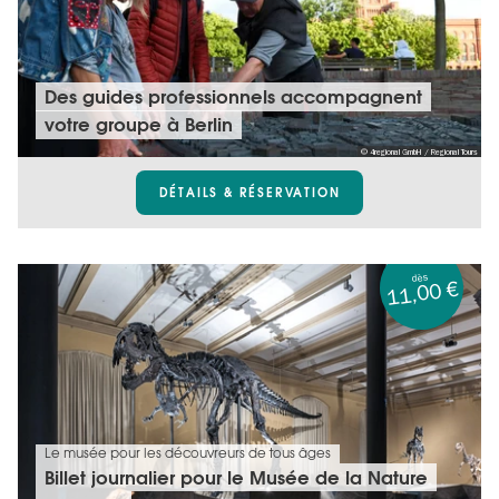
Des guides professionnels accompagnent
votre groupe à Berlin
© 4regional GmbH / Regional Tours
DÉTAILS & RÉSERVATION
dès
11,00 €
Le musée pour les découvreurs de tous âges
Billet journalier pour le Musée de la Nature