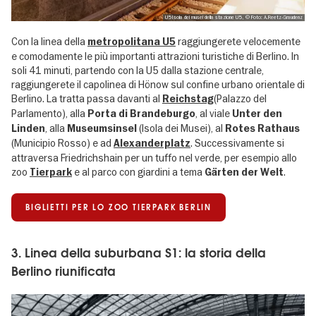
U5 Isola dei musei della stazione U5 , © Foto: A.Reetz-Graudenz
Con la linea della
raggiungerete velocemente
metropolitana U5
e comodamente le più importanti attrazioni turistiche di Berlino. In
soli 41 minuti, partendo con la U5 dalla stazione centrale,
raggiungerete il capolinea di Hönow sul confine urbano orientale di
Berlino. La tratta passa davanti al
(Palazzo del
Reichstag
Parlamento), alla
, al viale
Porta di Brandeburgo
Unter den
, alla
(Isola dei Musei), al
Linden
Museumsinsel
Rotes Rathaus
(Municipio Rosso) e ad
. Successivamente si
Alexanderplatz
attraversa Friedrichshain per un tuffo nel verde, per esempio allo
zoo
e al parco con giardini a tema
.
Tierpark
Gärten der Welt
BIGLIETTI PER LO ZOO TIERPARK BERLIN
3. Linea della suburbana S1: la storia della
Berlino riunificata