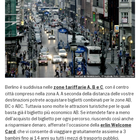
Sicht auf die Friedrichstraße, © visitBerlin, Foto: Günter Steffen
Berlino è suddivisa nelle
, con il centro
zone tariffarie A, B e C
città compreso nella zona A. A seconda della distanza delle vostre
destinazioni potrete acquistare biglietti combinati per le zone AB,
BC o ABC. Tuttavia sono molte le attrazioni turistiche per le quali
basta già il biglietto più economico AB. Se intendete fare a meno
dell'acquisto del biglietto per ogni percorso, riuscendo così anche
a risparmiare denaro, afferrate l'occasione della
erlin Welcome
, che vi consente di viaggiare gratuitamente assieme a 3
Card
bambini fino ai 14 anni su tutti i mezzi di trasporto pubblici.