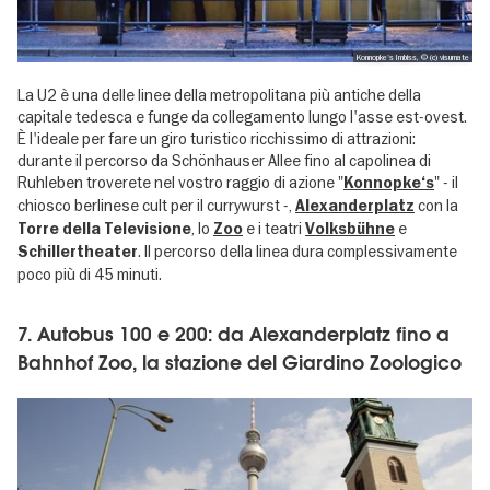
Konnopke's Imbiss, © (c) visumate
La U2 è una delle linee della metropolitana più antiche della
capitale tedesca e funge da collegamento lungo l'asse est-ovest.
È l'ideale per fare un giro turistico ricchissimo di attrazioni:
durante il percorso da Schönhauser Allee fino al capolinea di
Ruhleben troverete nel vostro raggio di azione "
" - il
Konnopke‘s
chiosco berlinese cult per il currywurst -,
con la
Alexanderplatz
, lo
e i teatri
e
Torre della Televisione
Zoo
Volksbühne
. Il percorso della linea dura complessivamente
Schillertheater
poco più di 45 minuti.
7. Autobus 100 e 200: da Alexanderplatz fino a
Bahnhof Zoo, la stazione del Giardino Zoologico