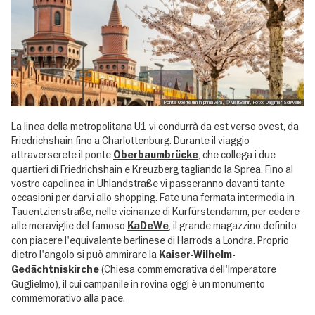
Ponte Oberbaum in primavera, © visitBerlin, Foto: Dagmar Schwelle
La linea della metropolitana U1 vi condurrà da est verso ovest, da
Friedrichshain fino a Charlottenburg. Durante il viaggio
attraverserete il ponte
, che collega i due
Oberbaumbrücke
quartieri di Friedrichshain e Kreuzberg tagliando la Sprea. Fino al
vostro capolinea in Uhlandstraße vi passeranno davanti tante
occasioni per darvi allo shopping. Fate una fermata intermedia in
Tauentzienstraße, nelle vicinanze di Kurfürstendamm, per cedere
alle meraviglie del famoso
, il grande magazzino definito
KaDeWe
con piacere l'equivalente berlinese di Harrods a Londra. Proprio
dietro l'angolo si può ammirare la
Kaiser-Wilhelm-
(Chiesa commemorativa dell'Imperatore
Gedächtniskirche
Guglielmo), il cui campanile in rovina oggi è un monumento
commemorativo alla pace.