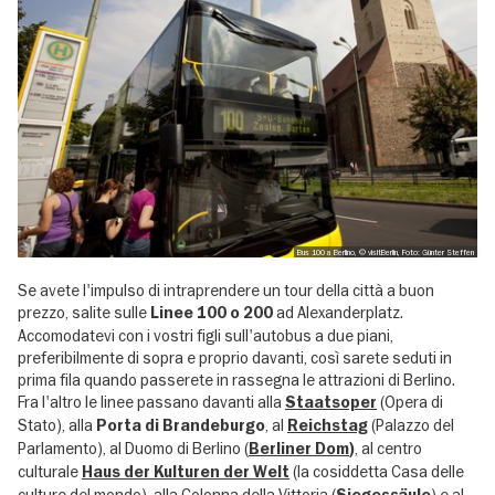
Bus 100 a Berlino, © visitBerlin, Foto: Günter Steffen
Se avete l'impulso di intraprendere un tour della città a buon
prezzo, salite sulle
ad Alexanderplatz.
Linee 100 o 200
Accomodatevi con i vostri figli sull'autobus a due piani,
preferibilmente di sopra e proprio davanti, così sarete seduti in
prima fila quando passerete in rassegna le attrazioni di Berlino.
Fra l'altro le linee passano davanti alla
(Opera di
Staatsoper
Stato), alla
, al
(Palazzo del
Porta di Brandeburgo
Reichstag
Parlamento), al Duomo di Berlino (
, al centro
Berliner Dom
)
culturale
(la cosiddetta Casa delle
Haus der Kulturen der Welt
culture del mondo), alla Colonna della Vittoria (
) e al