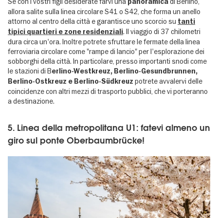
Se con i vostri figli desiderate farvi una
di Berlino,
panoramica
allora salite sulla linea circolare S41 o S42, che forma un anello
attorno al centro della città e garantisce uno scorcio su
tanti
. Il viaggio di 37 chilometri
tipici quartieri e zone residenziali
dura circa un'ora. Inoltre potrete sfruttare le fermate della linea
ferroviaria circolare come "rampe di lancio" per l'esplorazione dei
sobborghi della città. In particolare, presso importanti snodi come
le stazioni di B
erlino-Westkreuz, Berlino-Gesundbrunnen,
potrete avvalervi delle
Berlino-Ostkreuz e Berlino-Südkreuz
coincidenze con altri mezzi di trasporto pubblici, che vi porteranno
a destinazione.
5. Linea della metropolitana U1: fatevi almeno un
giro sul ponte Oberbaumbrücke!