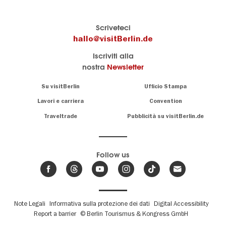
Il
visitBerlin-Blog
Scriveteci
portale
Qui
hallo@visitBerlin.de
turistico
scrivono
Iscriviti alla
ufficiale
gli
nostra
Newsletter
di
esperti
Berlino
di
Navigation:
Su visitBerlin
Ufficio Stampa
Berlino
About
Conosciamo
Berlino e siamo
Lavori e carriera
Convention
personalmente
Consigli
Traveltrade
Pubblicità su visitBerlin.de
.
lì per te
speciali
sulla
Vi offriamo
capitale
le più
Follow us
economiche
News,
offerte di
,
eventi
viaggio
e
hotel
e
.
biglietti
trend
su
Fußbereichsmenü
Note Legali
Informativa sulla protezione dei dati
Digital Accessibility
Abbiamo un
Berlino
Report a barrier
© Berlin Tourismus & Kongress GmbH
calendario