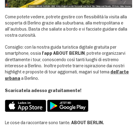
Museo URBAN NATION: ONE WALL-Projekt an der Fassade von Dave the Chimp and Friends, © Foto: Nika Kramer
Come potete vedere, potrete gestire con flessibilità la visita alla
scoperta di Berlino grazie alla suburbana, alla metropolitana e
all'autobus. Basta che saliate a bordo e vi facciate guidare dalla
vostra curiosità.
Consiglio: con la nostra guida turistica digitale gratuita per
smartphone, ossia
, potrete organizzarvi
l'app ABOUT BERLIN
direttamente i tour, conoscendo così tanti luoghi di estremo
interesse a Berlino. Inoltre potrete trarre ispirazione dai nostri
highlight e proposte di tour aggiornati, magari sul tema
dell'arte
a Berlino.
urbana
Scaricatela adesso gratuitamente!
Le cose da raccontare sono tante.
ABOUT BERLIN.