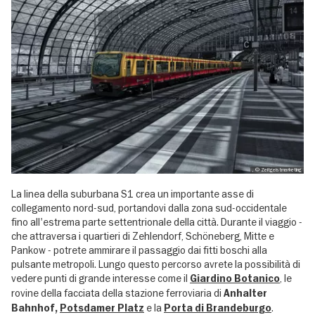
, © Zeitgeistmarketing
La linea della suburbana S1 crea un importante asse di
collegamento nord-sud, portandovi dalla zona sud-occidentale
fino all'estrema parte settentrionale della città. Durante il viaggio -
che attraversa i quartieri di Zehlendorf, Schöneberg, Mitte e
Pankow - potrete ammirare il passaggio dai fitti boschi alla
pulsante metropoli. Lungo questo percorso avrete la possibilità di
vedere punti di grande interesse come il
, le
Giardino Botanico
rovine della facciata della stazione ferroviaria di
Anhalter
e la
.
Bahnhof,
Potsdamer Platz
Porta di Brandeburgo