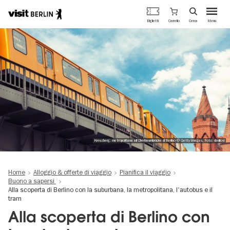
Portale
Carrello
Biglietti
Cerca
Menu
ufficiale
Salta
del
al
turismo
contenuto
di
principale
Berlino
Kreuzberg: metropolitana all'Oberbaumbrücke di Berlino © Getty Images, Foto: danilovi
Home
Alloggio & offerte di viaggio
Pianifica il viaggio
Buono a sapersi
Alla scoperta di Berlino con la suburbana, la metropolitana, l'autobus e il
tram
Alla scoperta di Berlino con