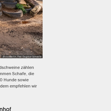
, © visitBerlin, Foto: Dagmar Schwelle
ldschweine zählen
ommen Schafe, die
00 Hunde sowie
, dem empfehlen wir
rnhof