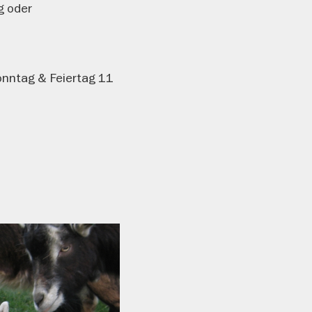
g oder
onntag & Feiertag 11