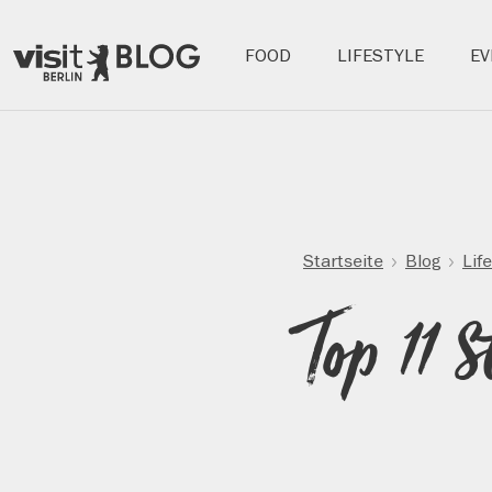
Hauptnavigation:
FOOD
LIFESTYLE
EV
Berlins
Blog
offizielles
Tourismusportal
Direkt
zum
Inhalt
Startseite
Blog
Lif
Top 11 