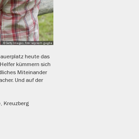
, © Getty Images, Foto: wojciech-gagda
Mauerplatz heute das
e Helfer kümmern sich
edliches Miteinander
cher. Und auf der
, Kreuzberg