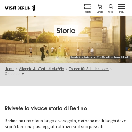
Portale
Carrello
Biglietti
Cerca
Menu
ufficiale
Salta
del
al
turismo
contenuto
Storia
di
principale
Berlino
Gedenkstätte Berliner Mauer © visitBerlin, Foto: Dagmar Schwelle
Home
Alloggio & offerte di viaggio
Touren für Schulklassen
Geschichte
Rivivete la vivace storia di Berlino
Berlino ha una storia lunga e variegata, e ci sono molti luoghi dove
si può fare una passeggiata attraverso il suo passato.