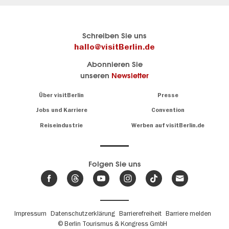
Berlins
Hier geht es zu visitBerlin
Schreiben Sie uns
offizielles
Berlins
hallo@visitBerlin.de
Reiseportal
offizielles
Abonnieren Sie
visitBerlin.de
Reiseportal
unseren
Newsletter
Wir kennen
Berlin und
Alle
Navigation:
Über visitBerlin
Presse
sind
About
Infos
persönlich
zu
Jobs und Karriere
Convention
für Sie da.
Sehenswürdigkeiten
Reiseindustrie
Werben auf visitBerlin.de
&
Wir bieten Ihnen
Museen
günstige
,
Reiseangebote
Die
und
Hotels
Folgen Sie uns
besten
.
Tickets
Veranstaltungen
Wir haben den
der
Veranstaltungskalender
Stadt
Berlins mit vielen Tipps.
Fußbereichsmenü
Impressum
Datenschutzerklärung
Barrierefreiheit
Barriere melden
Günstige
© Berlin Tourismus & Kongress GmbH
Reisangebote,