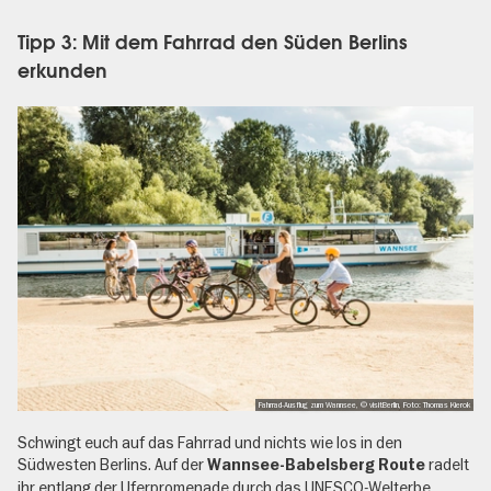
Tipp 3: Mit dem Fahrrad den Süden Berlins
erkunden
Fahrrad-Ausflug zum Wannsee, © visitBerlin, Foto: Thomas Kierok
Schwingt euch auf das Fahrrad und nichts wie los in den
Südwesten Berlins. Auf der
radelt
Wannsee-Babelsberg Route
ihr entlang der Uferpromenade durch das UNESCO-Welterbe