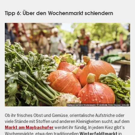
Tipp 6: Über den Wochenmarkt schlendern
Kürbisse auf dem Wochenmarkt, © visitBerlin, Foto: Dagmar Schwelle
Ob ihr frisches Obst und Gemüse, orientalische Aufstriche oder
viele Stände mit Stoffen und anderen Kleinigkeiten sucht, auf dem
werdet ihr fündig. In jedem Kiez gibt's
Markt am Maybachufer
Wochenmärkte, etwa den traditionellen
in
Winterfeldtmarkt