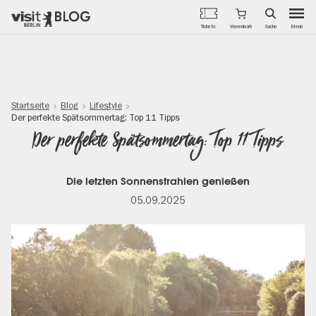
Menü
Tickets
Warenkorb
Suche
Direkt
zum
Inhalt
Startseite
Blog
Lifestyle
Der perfekte Spätsommertag: Top 11 Tipps
Der perfekte Spätsommertag: Top 11 Tipps
Die letzten Sonnenstrahlen genießen
05.09.2025