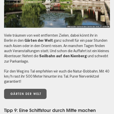
Chinesischer Garten in den Gärten der Welt, © visitBerlin
Viele träumen von weit entfernten Zielen, dabei könnt ihr in
Berlin in den
ganz schnell für ein paar Stunden
Gärten der Welt
nach Asien oder in den Orient reisen. An manchen Tagen finden
auch Veranstaltungen statt. Und schon die Auffahrt ist ein kleines
Abenteuer: Nehmt die
und schwebt
Seilbahn auf den Kienberg
zur Parkanlage.
Für den Weg ins Tal empfehlen wir euch die Natur-Bobbahn. Mit 40
km/h rast ihr 500 Meter hinunter ins Tal. Purer Nervenkitzel
garantiert!
GÄRTEN DER WELT
Tipp 9: Eine Schiffstour durch Mitte machen