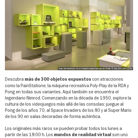
Muro del hardware en el Computerspielemuseum de Berlín, © Jörg Metzner/CSM
Descubra
con atracciones
más de 300 objetos expuestos
como la PainStatione, la máquina recreativa Poly-Play de la RDA y
Pong en todas sus variantes. Aquí también se encuentra el
legendario Nimrod. Comenzando en la década de 1950, explore la
cultura de los videojuegos más allá de las consolas: juegue al
Pong de los años 70, al Space Invaders de los 80 y al Super Mario
de los 90 en salas decoradas de forma auténtica.
Los originales más raros se pueden probar todos los lunes a
partir de las 18:00 h. Los
son uno
mundos de realidad virtual