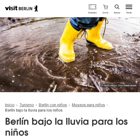
Portal
Cesta
Entradas
Buscar
Menú
oficial
Pasar
de
al
turismo
contenido
de
principal
Berlín
© Getty Images, Foto: wundervisuals
Inicio
Turismo
Berlín con niños
Museos para niños
Berlín bajo la lluvia para los niños
Berlín bajo la lluvia para los
niños