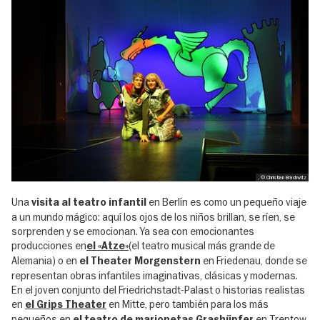
, © Christian Brachwitz
Una
en Berlín es como un pequeño viaje
visita al teatro infantil
a un mundo mágico: aquí los ojos de los niños brillan, se ríen, se
sorprenden y se emocionan. Ya sea con emocionantes
producciones en
(el teatro musical más grande de
el «Atze»
Alemania) o en
en Friedenau, donde se
el Theater Morgenstern
representan obras infantiles imaginativas, clásicas y modernas.
En el joven conjunto del Friedrichstadt-Palast o historias realistas
en
en Mitte, pero también para los más
el Grips Theater
pequeños en
en Treptow.
el teatro de marionetas Grashüpfer