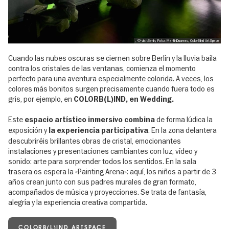
, © visitBerlin, Foto: MartinDucreau, ColorBlind ArtSpace
Cuando las nubes oscuras se ciernen sobre Berlín y la lluvia baila
contra los cristales de las ventanas, comienza el momento
perfecto para una aventura especialmente colorida. A veces, los
colores más bonitos surgen precisamente cuando fuera todo es
gris, por ejemplo, en
COLORB(L)IND, en Wedding.
Este
de forma lúdica la
espacio artístico inmersivo combina
exposición y
. En la zona delantera
la experiencia participativa
descubriréis brillantes obras de cristal, emocionantes
instalaciones y presentaciones cambiantes con luz, vídeo y
sonido: arte para sorprender todos los sentidos. En la sala
trasera os espera la «Painting Arena»: aquí, los niños a partir de 3
años crean junto con sus padres murales de gran formato,
acompañados de música y proyecciones. Se trata de fantasía,
alegría y la experiencia creativa compartida.
COLORB(L)IND ARTSPACE