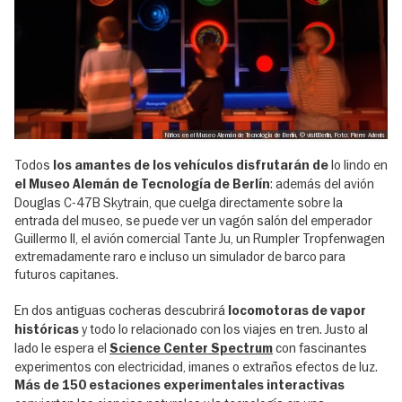
Niños en el Museo Alemán de Tecnología de Berlín, © visitBerlin, Foto: Pierre Adenis
Todos
lo lindo en
los amantes de los vehículos disfrutarán de
: además del avión
el Museo Alemán de Tecnología de Berlín
Douglas C-47B Skytrain, que cuelga directamente sobre la
entrada del museo, se puede ver un vagón salón del emperador
Guillermo II, el avión comercial Tante Ju, un Rumpler Tropfenwagen
extremadamente raro e incluso un simulador de barco para
futuros capitanes.
En dos antiguas cocheras descubrirá
locomotoras de vapor
y todo lo relacionado con los viajes en tren. Justo al
históricas
lado le espera el
con fascinantes
Science Center Spectrum
experimentos con electricidad, imanes o extraños efectos de luz.
Más de 150 estaciones experimentales interactivas