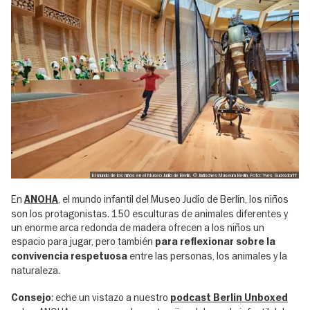
El mundo de los niños en el Museo Judío de Berlín, © Jüdisches Museum Berlin, Foto: Yves Sucksdorff
En
, el mundo infantil del Museo Judío de Berlín, los niños
ANOHA
son los protagonistas. 150 esculturas de animales diferentes y
un enorme arca redonda de madera ofrecen a los niños un
espacio para jugar, pero también
para reflexionar sobre la
entre las personas, los animales y la
convivencia respetuosa
naturaleza.
: eche un vistazo a nuestro
Consejo
podcast Berlin Unboxed