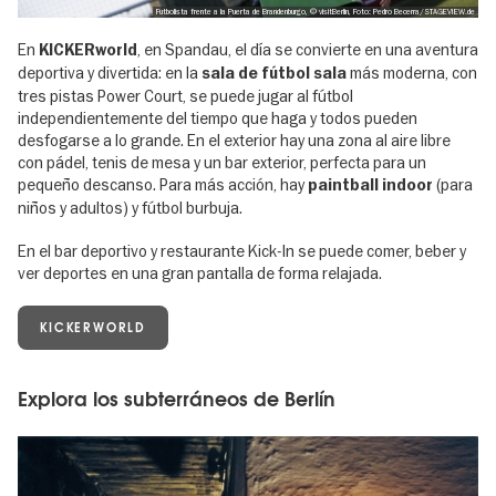
Futbolista frente a la Puerta de Brandenburgo, © visitBerlin, Foto: Pedro Becerra/STAGEVIEW.de
En
, en Spandau, el día se convierte en una aventura
KICKERworld
deportiva y divertida: en la
más moderna, con
sala de fútbol sala
tres pistas Power Court, se puede jugar al fútbol
independientemente del tiempo que haga y todos pueden
desfogarse a lo grande. En el exterior hay una zona al aire libre
con pádel, tenis de mesa y un bar exterior, perfecta para un
pequeño descanso. Para más acción, hay
(para
paintball indoor
niños y adultos) y fútbol burbuja.
En el bar deportivo y restaurante Kick-In se puede comer, beber y
ver deportes en una gran pantalla de forma relajada.
KICKERWORLD
Explora los subterráneos de Berlín