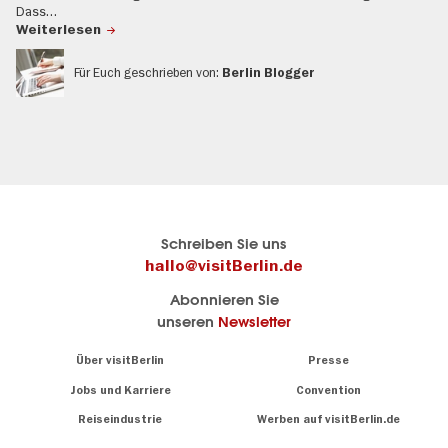
Dass…
Weiterlesen
Für Euch geschrieben von:
Berlin Blogger
Berlins
Hier geht es zu visitBerlin
Schreiben Sie uns
offizielles
Berlins
hallo@visitBerlin.de
Reiseportal
offizielles
Abonnieren Sie
visitBerlin.de
Reiseportal
unseren
Newsletter
Wir kennen
Berlin und
Alle
Navigation:
Über visitBerlin
Presse
sind
About
Infos
persönlich
zu
Jobs und Karriere
Convention
für Sie da.
Sehenswürdigkeiten
Reiseindustrie
Werben auf visitBerlin.de
&
Wir bieten Ihnen
Museen