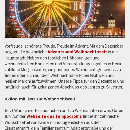
Berliner Weihnachtszeit am Roten Rathaus, © visitBerlin, Foto: Dagmar Schwelle
Vorfreude, schönste Freude. Freude im Advent. Mit dem Dezember
beginnt die besinnliche
in der
Advents-und Weihnachtszeit
Hauptstadt. Neben den festlichen Höhepunkten und
weihnachtlichen Konzerten und Veranstaltungen gibt es in Berlin
zahllose Möglichkeiten, ein passendes Weihnachtsgeschenk zu
finden oder sich auf dem Weihnachtsmarkt bei Glühwein und
heißen Maroni aufzuwärmen. Unsere Tipps für den Dezember und
natürlich auch für gelungenen Abschluss des Jahres zu Silvester.
Aktion mit Herz zur Weihnachtszeit
Jetzt Wunschzettel aussuchen und zu Weihnachten etwas Gutes
tun: Auf der
findet ihr zahlreiche
Webseite des Tempodroms
Wunschzettel von Kindern und Jugendlichen aus dem
Elisabethstift, dem Familienzentrum Adalbertstraße und der