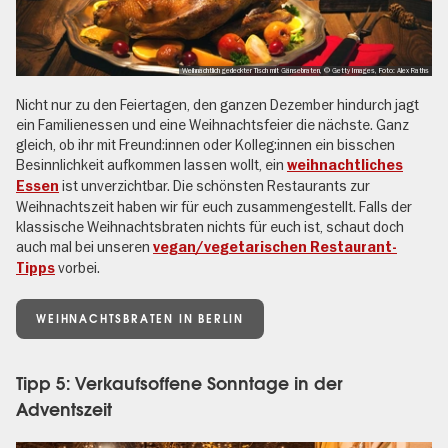
Weihnachtlich gedeckter Tisch mit Gänsebraten, © Getty Images, Foto: Alex Raths
Nicht nur zu den Feiertagen, den ganzen Dezember hindurch jagt
ein Familienessen und eine Weihnachtsfeier die nächste. Ganz
gleich, ob ihr mit Freund:innen oder Kolleg:innen ein bisschen
Besinnlichkeit aufkommen lassen wollt, ein
weihnachtliches
ist unverzichtbar. Die schönsten Restaurants zur
Essen
Weihnachtszeit haben wir für euch zusammengestellt. Falls der
klassische Weihnachtsbraten nichts für euch ist, schaut doch
auch mal bei unseren
vegan/vegetarischen Restaurant-
vorbei.
Tipps
WEIHNACHTSBRATEN IN BERLIN
Tipp 5: Verkaufsoffene Sonntage in der
Adventszeit