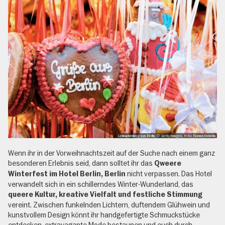
Lebkuchenherz aus Berlin, © Getty Images, Foto: Roman Babakin
Wenn ihr in der Vorweihnachtszeit auf der Suche nach einem ganz
besonderen Erlebnis seid, dann solltet ihr das
Qweere
nicht verpassen. Das Hotel
Winterfest im Hotel Berlin, Berlin
verwandelt sich in ein schillerndes Winter-Wunderland, das
queere Kultur, kreative Vielfalt und festliche Stimmung
vereint. Zwischen funkelnden Lichtern, duftendem Glühwein und
kunstvollem Design könnt ihr handgefertigte Schmuckstücke
entdecken, extravagante Mode bestaunen und euch durch