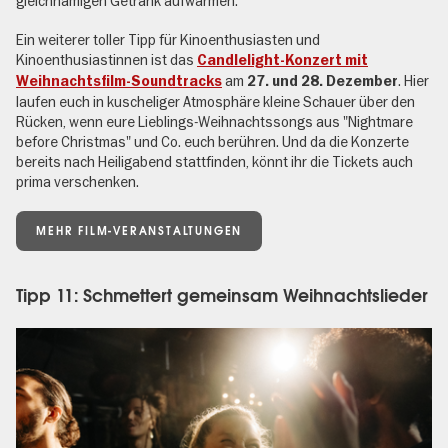
gleichnamigen Getränk aufwärmen.
Ein weiterer toller Tipp für Kinoenthusiasten und
Kinoenthusiastinnen ist das
Candlelight-Konzert mit
am
. Hier
Weihnachtsfilm-Soundtracks
27. und 28. Dezember
laufen euch in kuscheliger Atmosphäre kleine Schauer über den
Rücken, wenn eure Lieblings-Weihnachtssongs aus "Nightmare
before Christmas" und Co. euch berühren. Und da die Konzerte
bereits nach Heiligabend stattfinden, könnt ihr die Tickets auch
prima verschenken.
MEHR FILM-VERANSTALTUNGEN
Tipp 11: Schmettert gemeinsam Weihnachtslieder