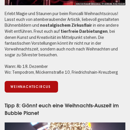
Artist im Roncalli Wintercircus, © visitBerlin, Foto: Roncalli
Erlebt Magie und Staunen pur beim Roncalli Weihnachtscircus!
Lasst euch von atemberaubender Artistik, liebevoll gestalteten
Bühnenbildern und
in eine andere
nostalgischem Zirkusflair
Welt entführen. Freut euch auf
, bei
tierfreie Darbietungen
denen Kunst und Kreativität im Mittelpunkt stehen. Die
fantastischen Vorstellungen könnt ihr nicht nur in der
Vorweihnachtszeit, sondern auch noch nach Weihnachten und
sogar zu Silvester besuchen.
Wann: Ab 18. Dezember
Wo: Tempodrom,
Möckernstraße 10, Friedrichshain-Kreuzberg
WEIHNACHTSCIRCUS
Tipp 8: Gönnt euch eine Weihnachts-Auszeit im
Bubble Planet