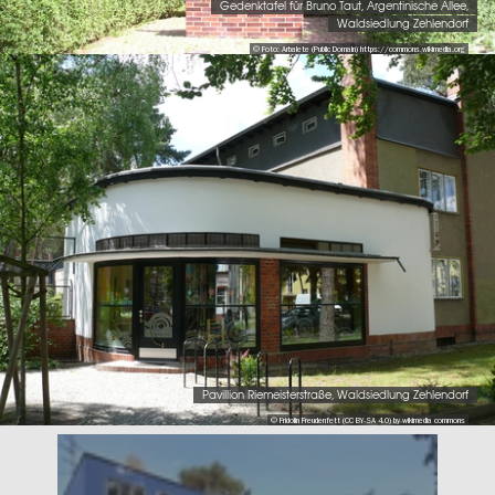
Gedenktafel für Bruno Taut, Argentinische Allee,
Waldsiedlung Zehlendorf
© Foto: Arbalete (Public Domain) https://commons.wikimedia.org
Pavillion Riemeisterstraße, Waldsiedlung Zehlendorf
© Fridolin Freudenfett (CC BY-SA 4.0) by wikimedia commons