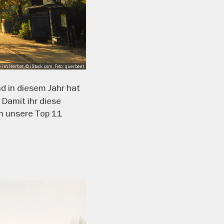
im Herbst, © iStock.com, Foto: querbeet
nd in diesem Jahr hat
 Damit ihr diese
ch unsere Top 11