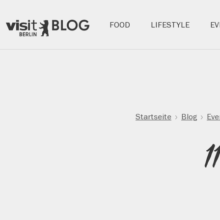
Hauptnavigation:
FOOD
LIFESTYLE
EV
Berlins
Blog
offizielles
Tourismusportal
Direkt
zum
Inhalt
Startseite
Blog
Eve
1