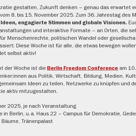
kratie gestalten, Zukunft denken – genau das erwartet e
vom 8. bis 15. November 2025. Zum 36. Jahrestag des Mau
Euc
 Ideen, engagierte Stimmen und globale Visionen.
anstaltungen und interaktive Formate – an Orten, die se
 für Menschenrechte, politischen Wandel oder gesellscha
iert: Diese Woche ist für alle, die etwas bewegen wolle
et selbst aktiv!
ht der Woche ist die
am 10.
Berlin Freedom Conference
enker:innen aus Politik, Wirtschaft, Bildung, Medien, Kul
m gemeinsam Ideen zu teilen, Netzwerke zu knüpfen und 
ie aktiv mitzugestalten.
er 2025, je nach Veranstaltung
 in Berlin, u. a. Haus 22 – Campus für Demokratie, Gede
r Bäume, Tränenpalast