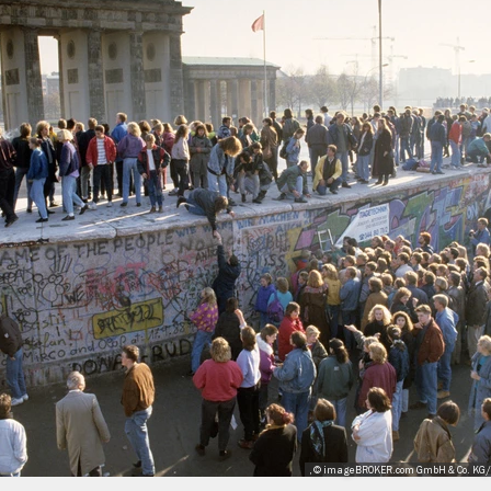
, © imageBROKER.com GmbH & Co. KG/Al