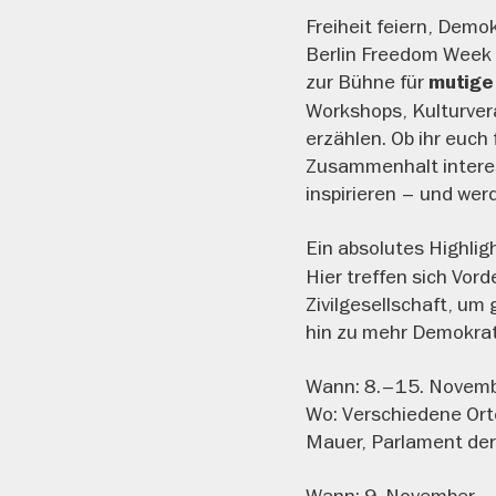
Freiheit feiern, Demo
Berlin Freedom Week 
zur Bühne für
mutige
Workshops, Kulturver
erzählen. Ob ihr euch
Zusammenhalt interess
inspirieren – und werd
Ein absolutes Highlig
Hier treffen sich Vord
Zivilgesellschaft, u
hin zu mehr Demokrat
Wann: 8.–15. Novemb
Wo: Verschiedene Orte
Mauer, Parlament de
Wann: 9. November