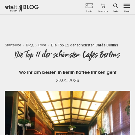
Menü
Tickets
Warenkorb
Suche
Direkt
zum
Inhalt
Startseite
Blog
Food
Die Top 11 der schönsten Cafés Berlins
Die Top 11 der schönsten Cafés Berlins
Wo ihr am besten in Berlin Kaffee trinken geht
22.01.2026