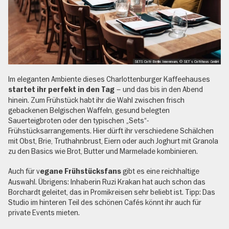
SETS Café Berlin: Innenraum, © SET´s Caféhaus GmbH
Im eleganten Ambiente dieses Charlottenburger Kaffeehauses
– und das bis in den Abend
startet ihr perfekt in den Tag
hinein. Zum Frühstück habt ihr die Wahl zwischen frisch
gebackenen Belgischen Waffeln, gesund belegten
Sauerteigbroten oder den typischen „Sets“-
Frühstücksarrangements. Hier dürft ihr verschiedene Schälchen
mit Obst, Brie, Truthahnbrust, Eiern oder auch Joghurt mit Granola
zu den Basics wie Brot, Butter und Marmelade kombinieren.
Auch für v
gibt es eine reichhaltige
egane Frühstücksfans
Auswahl. Übrigens: Inhaberin Ruzi Krakan hat auch schon das
Borchardt geleitet, das in Promikreisen sehr beliebt ist. Tipp: Das
Studio im hinteren Teil des schönen Cafés könnt ihr auch für
private Events mieten.