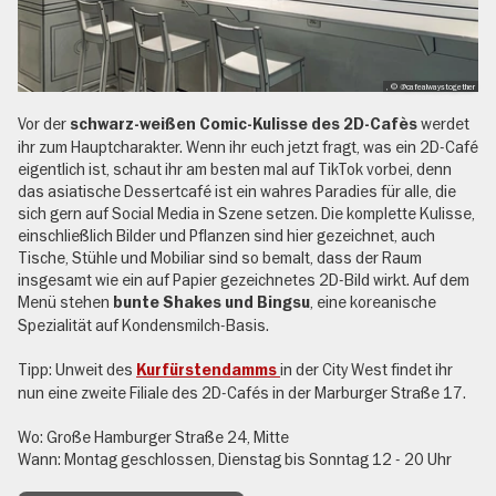
, © @cafealwaystogether
Vor der
werdet
schwarz-weißen Comic-Kulisse des 2D-Cafès
ihr zum Hauptcharakter. Wenn ihr euch jetzt fragt, was ein 2D-Café
eigentlich ist, schaut ihr am besten mal auf TikTok vorbei, denn
das asiatische Dessertcafé ist ein wahres Paradies für alle, die
sich gern auf Social Media in Szene setzen. Die komplette Kulisse,
einschließlich Bilder und Pflanzen sind hier gezeichnet, auch
Tische, Stühle und Mobiliar sind so bemalt, dass der Raum
insgesamt wie ein auf Papier gezeichnetes 2D-Bild wirkt. Auf dem
Menü stehen
, eine koreanische
bunte Shakes und Bingsu
Spezialität auf Kondensmilch-Basis.
Tipp: Unweit des
in der City West findet ihr
Kurfürstendamms
nun eine zweite Filiale des 2D-Cafés in der Marburger Straße 17.
Wo: Große Hamburger Straße 24, Mitte
Wann: Montag geschlossen, Dienstag bis Sonntag 12 - 20 Uhr