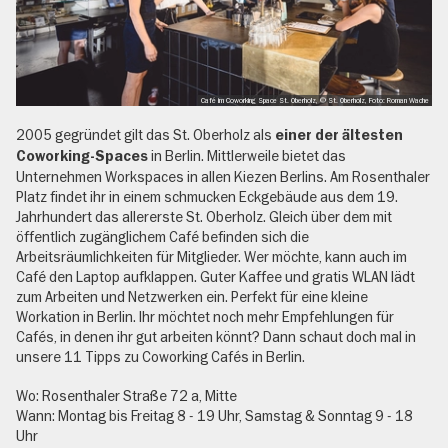
Café im Coworking Space St. Oberholz, © St. Oberholz, Foto: Roman Wache
2005 gegründet gilt das St. Oberholz als
einer der ältesten
in Berlin. Mittlerweile bietet das
Coworking-Spaces
Unternehmen Workspaces in allen Kiezen Berlins. Am Rosenthaler
Platz findet ihr in einem schmucken Eckgebäude aus dem 19.
Jahrhundert das allererste St. Oberholz. Gleich über dem mit
öffentlich zugänglichem Café befinden sich die
Arbeitsräumlichkeiten für Mitglieder. Wer möchte, kann auch im
Café den Laptop aufklappen. Guter Kaffee und gratis WLAN lädt
zum Arbeiten und Netzwerken ein. Perfekt für eine kleine
Workation in Berlin. Ihr möchtet noch mehr Empfehlungen für
Cafés, in denen ihr gut arbeiten könnt? Dann schaut doch mal in
unsere 11 Tipps zu Coworking Cafés in Berlin.
Wo: Rosenthaler Straße 72 a, Mitte
Wann: Montag bis Freitag 8 - 19 Uhr, Samstag & Sonntag 9 - 18
Uhr