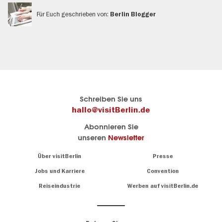
Für Euch geschrieben von:
Berlin Blogger
Berlins
Hier geht es zu visitBerlin
Schreiben Sie uns
offizielles
Berlins
hallo@visitBerlin.de
Reiseportal
offizielles
Abonnieren Sie
visitBerlin.de
Reiseportal
unseren
Newsletter
Wir kennen
Berlin und
Alle
Navigation:
Über visitBerlin
Presse
sind
About
Infos
persönlich
zu
Jobs und Karriere
Convention
für Sie da.
Sehenswürdigkeiten
Reiseindustrie
Werben auf visitBerlin.de
&
Wir bieten Ihnen
Museen
günstige
,
Reiseangebote
Die
und
Hotels