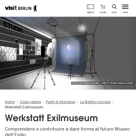
Portale
Carrello
Biglietti
Cerca
Menu
ufficiale
Salta
del
al
turismo
contenuto
di
principale
Berlino
Laboratorio Exilmuseum Berlino, Studio © Stiftung Exilmuseum Berlin
Home
Cosa vedere
Punti di interesse
La Berlino nazista
Werkstatt Exilmuseum
Werkstatt Exilmuseum
Comprendere e contribuire a dare forma al futuro Museo
dell'Esilio