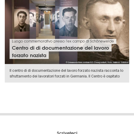
Luogo commemorativo presso l'ex campo di Schöneweide
Centro di di documentazione del lavoro
forzato nazista
© Dokumentationszentrum NS-Zwangsarbeit, Foto: Andreas Schölzel
Il centro di di documentazione del lavoro forzato nazista racconta lo
sfruttamento dei lavoratori forzati in Germania. Il Centro è ospitato
VISUALIZZA DETTAGLI
Il
visitBerlin-Blog
Scriveteci