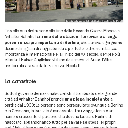
Le rovine della Anhalter Bahnhof di Berlino, © bzi, Foto: Gerd Pofahl
Fino alla sua distruzione alla fine della Seconda Guerra Mondiale,
Anhalter Bahnhof era
una delle stazioni ferroviarie a lunga
, che serviva ogni giorno
percorrenza più importanti di Berlino
decine di migliaia di viaggiatori da e per tutte le direzioni. La sua
importanza è internazionale e, all'inizio del XX secolo, sempre più
elitaria: il Kaiser Guglielmo vi tiene ricevimenti di Stato, l'élite
aristocratica vi saluta lo zar russo Nicola II.
La catastrofe
Sotto il governo dei nazionalsocialisti, il trambusto della grande
città ad Anhalter Bahnhof prende
a
una piega inquietante
partire dal 1933: Le persone sono perseguitate ovunque a Berlino
e in Germania, la loro vita è minacciata. Tra i viaggiatori c'è un
numero crescente di persone che devono lasciare Berlino di
nascosto, abbandonando tutto per salvare se stessi e i propri
cari. Molti di loro sono fortunati e riescono a raggiungere la loro