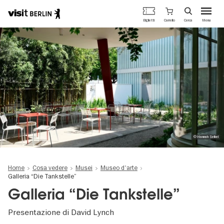
Portale
Carrello
Biglietti
Cerca
Menu
ufficiale
Salta
del
al
turismo
contenuto
di
principale
Berlino
© Hannah Seibel
Home
Cosa vedere
Musei
Museo d'arte
Galleria “Die Tankstelle”
Galleria “Die Tankstelle”
Presentazione di David Lynch