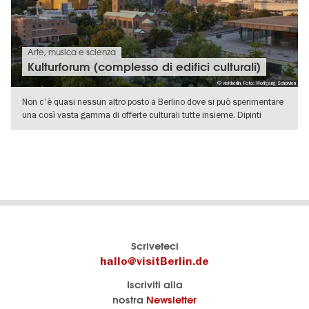
Arte, musica e scienza
Kulturforum (complesso di edifici culturali)
© visitberlin, Foto: Wolfgang Scholvien
Non c'è quasi nessun altro posto a Berlino dove si può sperimentare
una così vasta gamma di offerte culturali tutte insieme. Dipinti
VISUALIZZA DETTAGLI
Il
visitBerlin-Blog
Scriveteci
portale
Qui
hallo@visitBerlin.de
turistico
scrivono
Iscriviti alla
ufficiale
gli
nostra
Newsletter
di
esperti