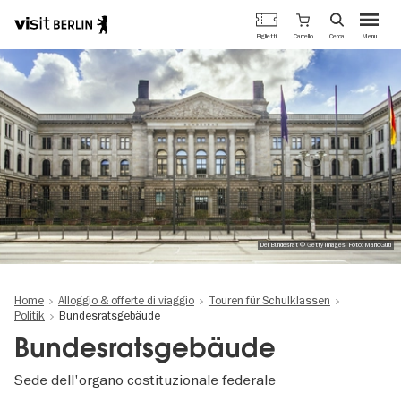
Portale
Carrello
Biglietti
Cerca
Menu
ufficiale
Salta
del
al
turismo
contenuto
di
principale
Berlino
Der Bundesrat © Getty Images, Foto: MarioGuti
Home
Alloggio & offerte di viaggio
Touren für Schulklassen
Politik
Bundesratsgebäude
Bundesratsgebäude
Sede dell'organo costituzionale federale