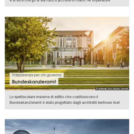
e si dice che gli si sia rotto il piccone in mano. All'imperatore
VISUALIZZA DETTAGLI
Trasparenza per chi governa
Bundeskanzleramt
© visitBerlin, Foto: Dagmar Schwelle
Lo spettacolare insieme di edifici che costituiscono il
Bundeskanzleramt è stato progettato dagli architetti berlinesi Axel
Schultes e
VISUALIZZA DETTAGLI