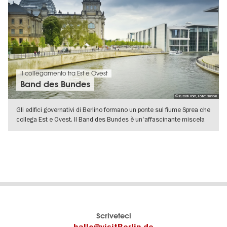
Il collegamento tra Est e Ovest
Band des Bundes
© iStock.com, Foto: savoia
Gli edifici governativi di Berlino formano un ponte sul fiume Sprea che
collega Est e Ovest. Il Band des Bundes è un'affascinante miscela
di
VISUALIZZA DETTAGLI
Il
visitBerlin-Blog
Scriveteci
portale
Qui
hallo@visitBerlin.de