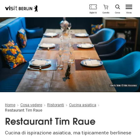
Portale
Carrello
Biglietti
Cerca
Menu
ufficiale
Salta
del
al
turismo
contenuto
di
principale
Berlino
Chefs Table © Nils Hasenau
Home
Cosa vedere
Ristoranti
Cucina asiatica
Restaurant Tim Raue
Restaurant Tim Raue
Cucina di ispirazione asiatica, ma tipicamente berlinese