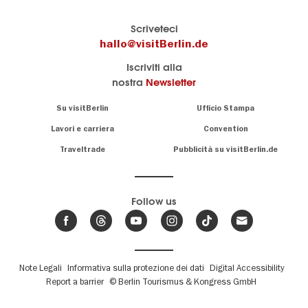
Il
visitBerlin-Blog
Scriveteci
portale
Qui
hallo@visitBerlin.de
turistico
scrivono
Iscriviti alla
ufficiale
gli
nostra
Newsletter
di
esperti
Berlino
di
Navigation:
Su visitBerlin
Ufficio Stampa
Berlino
About
Conosciamo
Berlino e siamo
Lavori e carriera
Convention
personalmente
Consigli
Traveltrade
Pubblicità su visitBerlin.de
.
lì per te
speciali
sulla
Vi offriamo
capitale
le più
Follow us
economiche
News,
offerte di
,
eventi
viaggio
e
hotel
e
.
biglietti
trend
su
Fußbereichsmenü
Note Legali
Informativa sulla protezione dei dati
Digital Accessibility
Abbiamo un
Berlino
Report a barrier
© Berlin Tourismus & Kongress GmbH
calendario
a
di eventi
I