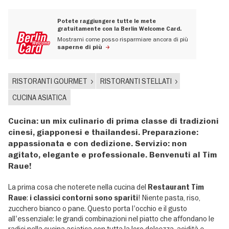
Potete raggiungere tutte le mete
gratuitamente con la Berlin Welcome Card.
Mostrami come posso risparmiare ancora di più
saperne di più
RISTORANTI GOURMET
RISTORANTI STELLATI
CUCINA ASIATICA
Cucina: un mix culinario di prima classe di tradizioni
cinesi, giapponesi e thailandesi. Preparazione:
appassionata e con dedizione. Servizio: non
agitato, elegante e professionale. Benvenuti al Tim
Raue!
La prima cosa che noterete nella cucina del
Restaurant Tim
:
! Niente pasta, riso,
Raue
i classici contorni sono spariti
zucchero bianco o pane. Questo porta l'occhio e il gusto
all'essenziale: le grandi combinazioni nel piatto che affondano le
radici nella cucina asiatica con tutta la loro dolcezza, acidità e