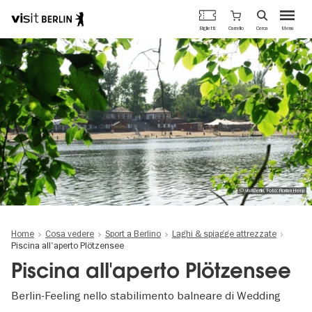
Portale
Carrello
Biglietti
Cerca
Menu
ufficiale
Salta
del
al
turismo
contenuto
di
principale
Berlino
© visitBerlin, Foto: Florian Heep
Home
Cosa vedere
Sport a Berlino
Laghi & spiagge attrezzate
Piscina all'aperto Plötzensee
Piscina all'aperto Plötzensee
Berlin-Feeling nello stabilimento balneare di Wedding