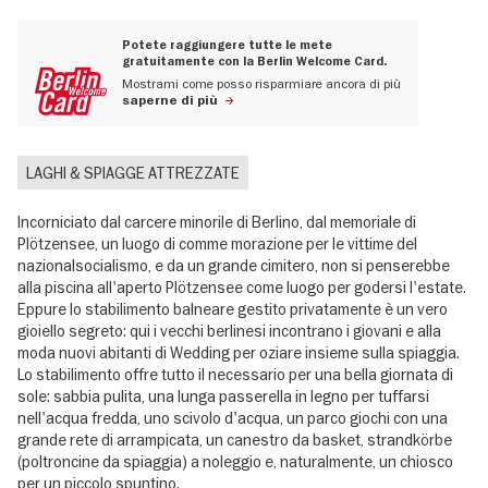
Potete raggiungere tutte le mete
gratuitamente con la Berlin Welcome Card.
Mostrami come posso risparmiare ancora di più
saperne di più
LAGHI & SPIAGGE ATTREZZATE
Incorniciato dal carcere minorile di Berlino, dal memoriale di
Plötzensee, un luogo di comme morazione per le vittime del
nazionalsocialismo, e da un grande cimitero, non si penserebbe
alla piscina all'aperto Plötzensee come luogo per godersi l'estate.
Eppure lo stabilimento balneare gestito privatamente è un vero
gioiello segreto: qui i vecchi berlinesi incontrano i giovani e alla
moda nuovi abitanti di Wedding per oziare insieme sulla spiaggia.
Lo stabilimento offre tutto il necessario per una bella giornata di
sole: sabbia pulita, una lunga passerella in legno per tuffarsi
nell'acqua fredda, uno scivolo d'acqua, un parco giochi con una
grande rete di arrampicata, un canestro da basket, strandkörbe
(poltroncine da spiaggia) a noleggio e, naturalmente, un chiosco
per un piccolo spuntino.