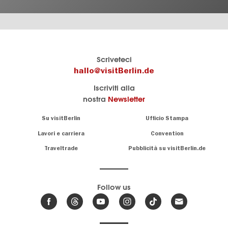
Il
visitBerlin-Blog
Scriveteci
portale
Qui
hallo@visitBerlin.de
turistico
scrivono
Iscriviti alla
ufficiale
gli
nostra
Newsletter
di
esperti
Berlino
di
Navigation:
Su visitBerlin
Ufficio Stampa
Berlino
About
Conosciamo
Berlino e siamo
Lavori e carriera
Convention
personalmente
Consigli
Traveltrade
Pubblicità su visitBerlin.de
.
lì per te
speciali
sulla
Vi offriamo
capitale
le più
Follow us
economiche
News,
offerte di
,
eventi
viaggio
e
hotel
e
.
biglietti
trend