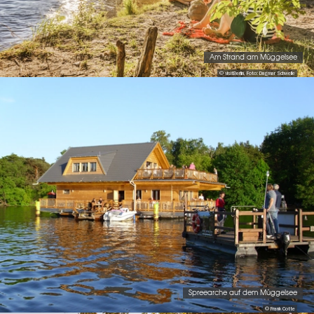
Am Strand am Müggelsee
© visitBerlin, Foto: Dagmar Schwelle
Spreearche auf dem Müggelsee
© Frank Cotte