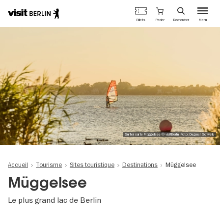
Portail
Panier
Billets
Rechercher
Menu
officiel
Aller
du
au
tourisme
contenu
de
principal
Berlin
Surfer sur le Müggelsee © visitBerlin, Foto: Dagmar Schwelle
Accueil
Tourisme
Sites touristique
Destinations
Müggelsee
Müggelsee
Le plus grand lac de Berlin