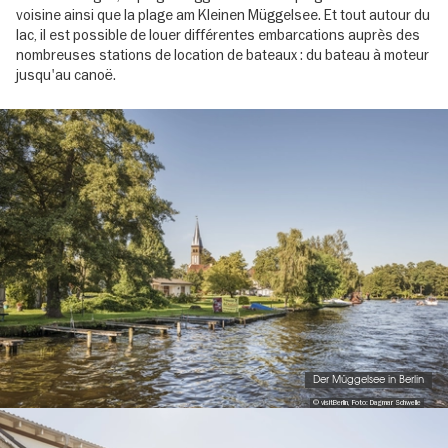
voisine ainsi que la plage am Kleinen Müggelsee. Et tout autour du
lac, il est possible de louer différentes embarcations auprès des
nombreuses stations de location de bateaux : du bateau à moteur
jusqu'au canoë.
Image
gallery
Der Müggelsee in Berlin
© visitBerlin, Foto: Dagmar Schwelle