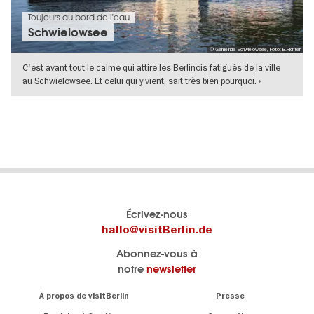
Toujours au bord de l'eau
Schwielowsee
© Gemeinde Schwielowsee, Foto: B.Richter
C'est avant tout le calme qui attire les Berlinois fatigués de la ville
au Schwielowsee. Et celui qui y vient, sait très bien pourquoi. «
VERS L'APERÇU EN DÉTAILS
Le
Blog visitBerlin
Écrivez-nous
portail
Les
hallo@visitBerlin.de
officiel
spécialistes
Abonnez-vous à
de
de
notre
newsletter
Berlin
Berlin
visitBerlin.de
écrivent
Navigation:
À propos de visitBerlin
Presse
ici.
About
Nous connaissons