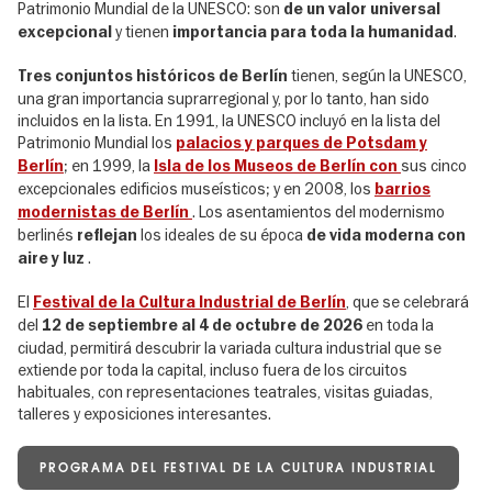
Patrimonio Mundial de la UNESCO: son
de un valor universal
y tienen
.
excepcional
importancia para toda la humanidad
tienen, según la UNESCO,
Tres conjuntos históricos de Berlín
una gran importancia suprarregional y, por lo tanto, han sido
incluidos en la lista. En 1991, la UNESCO incluyó en la lista del
Patrimonio Mundial los
palacios y parques de Potsdam y
; en 1999, la
sus cinco
Berlín
Isla de los Museos de Berlín con
excepcionales edificios museísticos; y en 2008, los
barrios
. Los asentamientos del modernismo
modernistas de Berlín
berlinés
los ideales de su época
reflejan
de vida moderna con
.
aire y luz
El
, que se celebrará
Festival de la Cultura Industrial de Berlín
del
en toda la
12 de septiembre al 4 de octubre de 2026
ciudad, permitirá descubrir la variada cultura industrial que se
extiende por toda la capital, incluso fuera de los circuitos
habituales, con representaciones teatrales, visitas guiadas,
talleres y exposiciones interesantes.
PROGRAMA DEL FESTIVAL DE LA CULTURA INDUSTRIAL