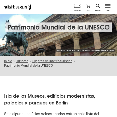
Portal
Cesta
Entradas
Buscar
Menú
oficial
Pasar
de
al
turismo
contenido
Patrimonio Mundial de la UNESCO
de
principal
Berlín
Patrimonio Mundial de la UNESCO © iStock.com/Vinicius Ramalh Tupinamba
Inicio
Turismo
Lugares de interés turístico
Patrimonio Mundial de la UNESCO
Isla de los Museos, edificios modernistas,
palacios y parques en Berlín
Solo algunos edificios seleccionados entran en la lista del