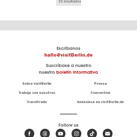
33 resultados
El
visitBerlin-Blog
Escríbanos
portal
Aquí
hallo@visitBerlin.de
de
publican
Suscríbase a nuestro
viajes
los
nuestro
boletín informativo
oficial
Berlin-
de
Insider.
Navigation:
Sobre visitBerlin
Prensa
Berlin
About
visitBerlin.de
Trabaje con nosotros
Convention
Consejos
únicos
Conocemos
Traveltrade
Anúnciese en visitBerlin.de
para
Berlín y
toda
estamos
a
la
su
.
capital
disposición
Follow us
Le
Noticias