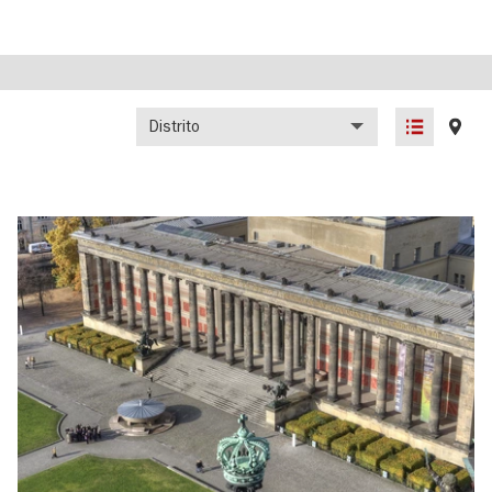
Distrito
List
Map
view
view