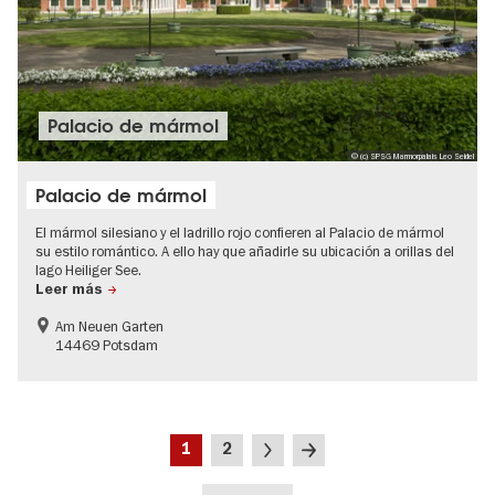
Palacio de mármol
© (c) SPSG Marmorpalais Leo Seidel
Palacio de mármol
El mármol silesiano y el ladrillo rojo confieren al Palacio de mármol
su estilo romántico. A ello hay que añadirle su ubicación a orillas del
lago Heiliger See.
Leer más
Am Neuen Garten
14469 Potsdam
Paginación
Página
Página
Siguiente
Última
1
2
actual
página
página