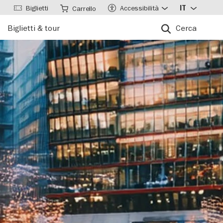
Biglietti
Accessibilità
IT
Carrello
Biglietti & tour
Cerca