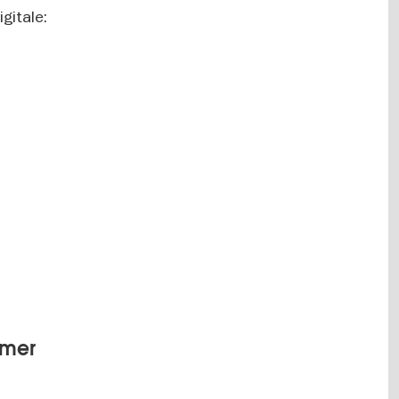
igitale:
amer