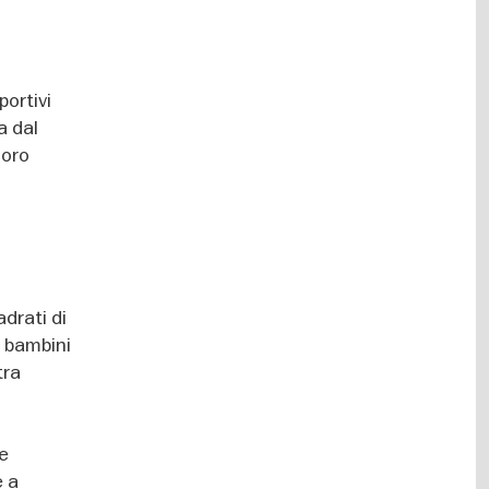
portivi
a dal
loro
drati di
i bambini
tra
he
e a