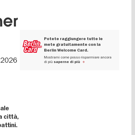
mer
Potete raggiungere tutte le
mete gratuitamente con la
Berlin Welcome Card.
Mostrami come posso risparmiare ancora
o 2026
di più
saperne di più
nale
 città,
attini.