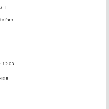
: il
ete fare
le 12.00
le il