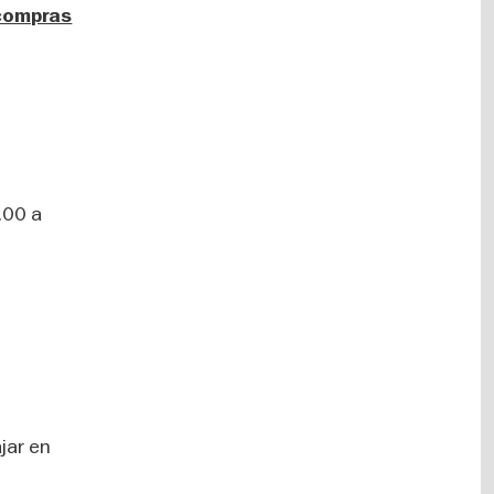
 compras
.00 a
jar en