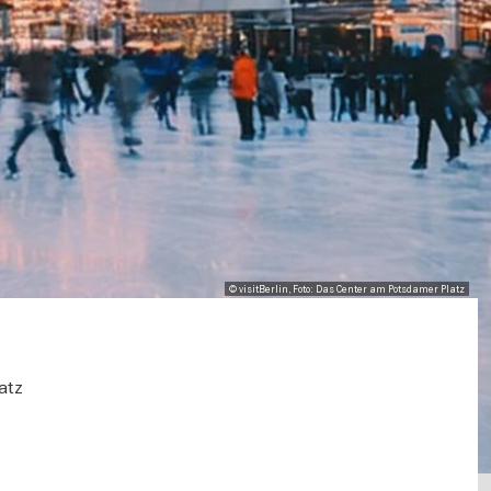
© visitBerlin, Foto: Das Center am Potsdamer Platz
atz