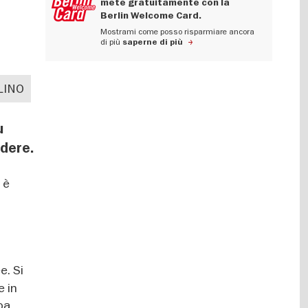
mete gratuitamente con la
Berlin Welcome Card.
Mostrami come posso risparmiare ancora
di più
saperne di più
LINO
u
rdere.
 è
e. Si
e in
oa.