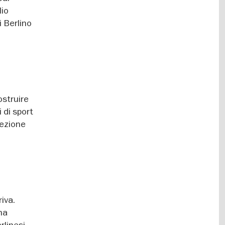
lio
i Berlino
ostruire
 di sport
cezione
iva.
una
rlinesi