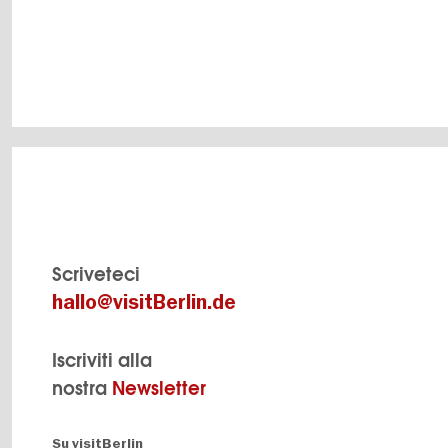
Scriveteci
hallo@visitBerlin.de
Iscriviti alla
nostra
Newsletter
Navigation:
Su visitBerlin