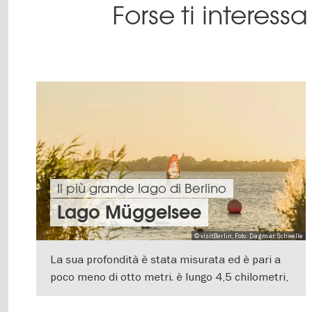
Forse ti interes
Il più grande lago di Berlino
Lago Müggelsee
© visitBerlin, Foto: Dagmar Schwelle
La sua profondità è stata misurata ed è pari a
poco meno di otto metri. è lungo 4,5 chilometri,
è largo 2,5 chilometri ed è il lago più
VISUALIZZA DETTAGLI