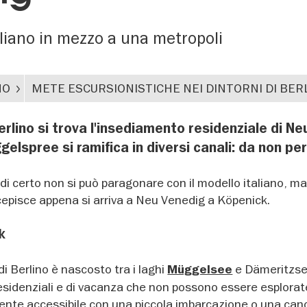
taliano in mezzo a una metropoli
NO
METE ESCURSIONISTICHE NEI DINTORNI DI BER
erlino si trova l'insediamento residenziale di Ne
ggelspree si ramifica in diversi canali: da non pe
 di certo non si può paragonare con il modello italiano, ma
rcepisce appena si arriva a Neu Venedig a Köpenick.
k
di Berlino è nascosto tra i laghi
e Dämeritzse
Müggelsee
esidenziali e di vacanza che non possono essere esplorat
ente accessibile con una piccola imbarcazione o una can