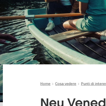
Home
Cosa vedere
Punti di inter
Neu Vened