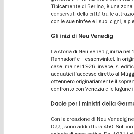
Tipicamente di Berlino, è una zona 
conservati della città tra le attrazi
con le sue ninfee e i suoi cigni, a pie
Gli inizi di Neu Venedig
La storia di Neu Venedig inizia nel 
Rahnsdorf e Hessenwinkel. In origin
case, ma nel 1926, invece, si edific
acquatici l'accesso diretto al Mügge
ottennero originariamente il sopra
confronto con Venezia e le lagune i
Dacie per i ministri della Germa
Con la creazione di Neu Venedig nel
Oggi, sono addirittura 450. Sul bord
colonia di case estive. Dal 1961 i ci