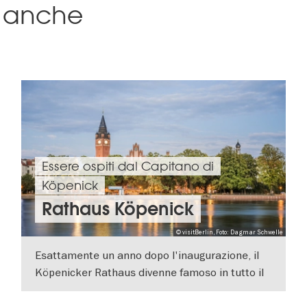
sa anche
Essere ospiti dal Capitano di
Köpenick
Rathaus Köpenick
© visitBerlin, Foto: Dagmar Schwelle
Esattamente un anno dopo l'inaugurazione, il
Köpenicker Rathaus divenne famoso in tutto il
mondo dall'oggi al domani. Il motivo: un
VISUALIZZA DETTAGLI