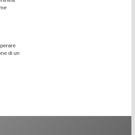
ome
uperare
pone di un