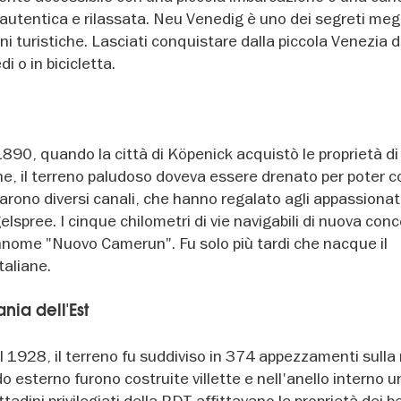
autentica e rilassata. Neu Venedig è uno dei segreti meg
oni turistiche. Lasciati conquistare dalla piccola Venezia d
di o in bicicletta.
1890, quando la città di Köpenick acquistò le proprietà di
e, il terreno paludoso doveva essere drenato per poter c
arono diversi canali, che hanno regalato agli appassionati
lspree. I cinque chilometri di vie navigabili di nuova con
nnome "Nuovo Camerun". Fu solo più tardi che nacque il
taliane.
nia dell'Est
 1928, il terreno fu suddiviso in 374 appezzamenti sulla r
o esterno furono costruite villette e nell'anello interno 
ttadini privilegiati della RDT affittavano le proprietà dei be