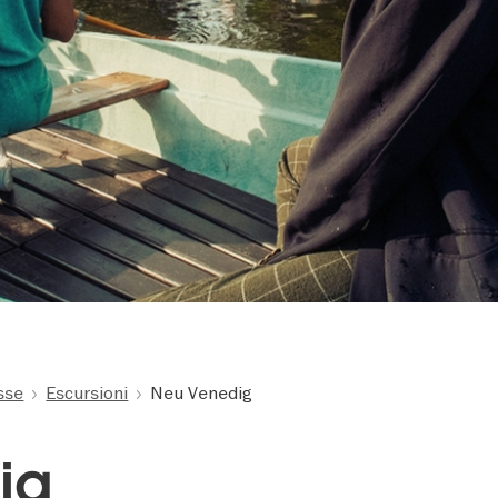
esse
Escursioni
Neu Venedig
ig