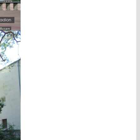
tadion
ch Busam