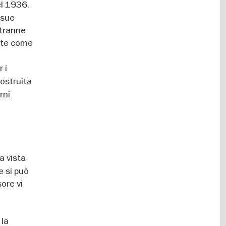
el 1936.
 sue
 tranne
ente come
 i
costruita
rni
a vista
e si può
ore vi
 la