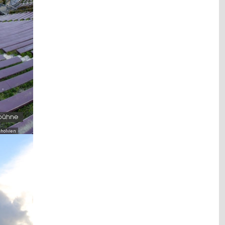
bühne
cholvien