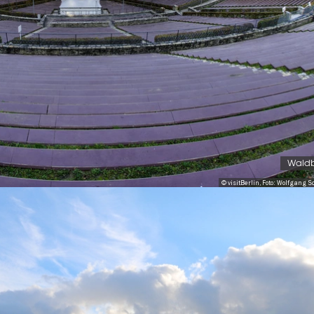
Wald
© visitBerlin, Foto: Wolfgang S