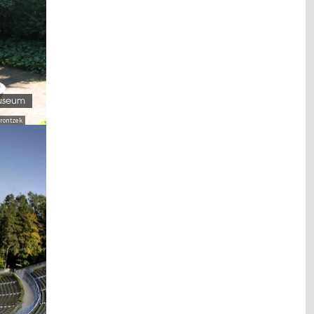
useum
Frontzek