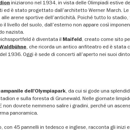
iniziarono nel 1934, in vista delle Olimpiadi estive d
dion
i ed è stato progettato dall'architetto Werner March. Le
 alle arene sportive dell'antichità. Poiché tutto lo stadio,
to il livello del suolo, dall'esterno non appare così impon
odo nazista.
eichssportfeld è diventata il
, creato come sito per
Maifeld
, che ricorda un antico anfiteatro ed è stata 
Waldbühne
i del 1936. Oggi è sede di concerti all'aperto nei suoi dinto
, da cui si gode una splendid
campanile dell'Olympiapark
tadion e sulla foresta di Grunewald. Nelle giornate limpid
 E non dovrete nemmeno salire i gradini, perché un ascens
orma panoramica.
, con 45 pannelli in tedesco e inglese, racconta gli inizi e