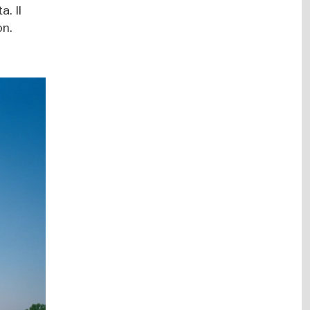
a. Il
on.