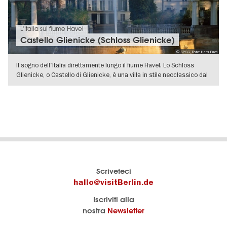
L'Italia sul fiume Havel
Castello Glienicke (Schloss Glienicke)
© SPSG, Foto: Hans Bach
Il sogno dell'Italia direttamente lungo il fiume Havel. Lo Schloss
Glienicke, o Castello di Glienicke, è una villa in stile neoclassico dal
VISUALIZZA DETTAGLI
Il
visitBerlin-Blog
Scriveteci
portale
Qui
hallo@visitBerlin.de
turistico
scrivono
Iscriviti alla
ufficiale
gli
nostra
Newsletter
di
esperti
Berlino
di
Navigation: