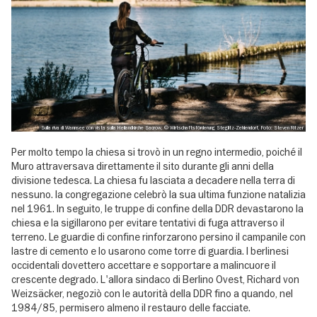
Sulla riva di Wannsee con vista sulla Heilandkirche Sacrow, © Wirtschaftsförderung Steglitz-Zehlendorf, Foto: Steven Ritzer
Per molto tempo la chiesa si trovò in un regno intermedio, poiché il
Muro attraversava direttamente il sito durante gli anni della
divisione tedesca. La chiesa fu lasciata a decadere nella terra di
nessuno. la congregazione celebrò la sua ultima funzione natalizia
nel 1961. In seguito, le truppe di confine della DDR devastarono la
chiesa e la sigillarono per evitare tentativi di fuga attraverso il
terreno. Le guardie di confine rinforzarono persino il campanile con
lastre di cemento e lo usarono come torre di guardia. I berlinesi
occidentali dovettero accettare e sopportare a malincuore il
crescente degrado. L'allora sindaco di Berlino Ovest, Richard von
Weizsäcker, negoziò con le autorità della DDR fino a quando, nel
1984/85, permisero almeno il restauro delle facciate.