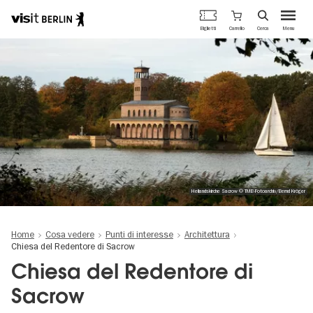
Portale
Carrello
Biglietti
Cerca
Menu
ufficiale
Salta
del
al
turismo
contenuto
di
principale
Berlino
Heilandskirche Sacrow © TMB-Fotoarchiv/Bernd Kröger
Home
Cosa vedere
Punti di interesse
Architettura
Chiesa del Redentore di Sacrow
Chiesa del Redentore di
Sacrow