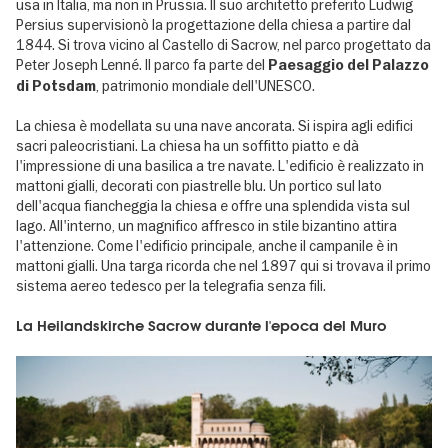
usa in Italia, ma non in Prussia. Il suo architetto preferito Ludwig
Persius supervisionò la progettazione della chiesa a partire dal
1844. Si trova vicino al Castello di Sacrow, nel parco progettato da
Peter Joseph Lenné. Il parco fa parte del
Paesaggio del Palazzo
, patrimonio mondiale dell'UNESCO.
di Potsdam
La chiesa è modellata su una nave ancorata. Si ispira agli edifici
sacri paleocristiani. La chiesa ha un soffitto piatto e dà
l'impressione di una basilica a tre navate. L'edificio è realizzato in
mattoni gialli, decorati con piastrelle blu. Un portico sul lato
dell'acqua fiancheggia la chiesa e offre una splendida vista sul
lago. All'interno, un magnifico affresco in stile bizantino attira
l'attenzione. Come l'edificio principale, anche il campanile è in
mattoni gialli. Una targa ricorda che nel 1897 qui si trovava il primo
sistema aereo tedesco per la telegrafia senza fili.
La Heilandskirche Sacrow durante l'epoca del Muro