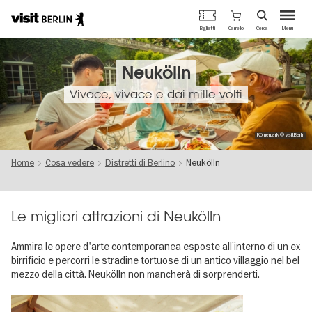
Portale
Carrello
Biglietti
Cerca
Menu
ufficiale
Salta
del
al
turismo
contenuto
Neukölln
di
principale
Berlino
Vivace, vivace e dai mille volti
Körnerpark © visitBerlin
Home
Cosa vedere
Distretti di Berlino
Neukölln
Le migliori attrazioni di Neukölln
Ammira le opere d'arte contemporanea esposte all’interno di un ex
birrificio e percorri le stradine tortuose di un antico villaggio nel bel
mezzo della città. Neukölln non mancherà di sorprenderti.