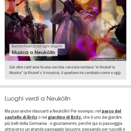
Buona musica ad ogni angolo
Musica a Neukölln
© Getty Images, Foto: Westend 61
Già oltre cent'anni fa una vecchia canzone recitava "in Rixdorf is
Musike" (a Rixdorf c'è musica). Il quartiere ha cambiato nome e oggi
si
VISUALIZZA DETTAGLI
Luoghi verdi a Neukölln
Ma puoi anche rilassarti a Neukölln! Per esempio, nel
parco del
o nel
che è uno dei giardini
castello di Britz
giardino di Britz,
più belli della Germania - e giustamente, perché qui si passeggia
attraverso un grande paesaggio lacustre, passando per ruscelli e