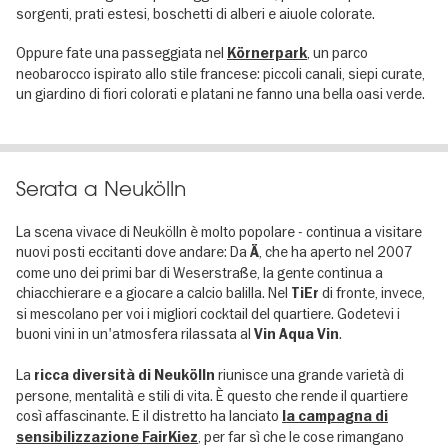
sorgenti, prati estesi, boschetti di alberi e aiuole colorate.
Oppure fate una passeggiata nel
, un parco
Körnerpark
neobarocco ispirato allo stile francese: piccoli canali, siepi curate,
un giardino di fiori colorati e platani ne fanno una bella oasi verde.
Serata a Neukölln
La scena vivace di Neukölln è molto popolare - continua a visitare
nuovi posti eccitanti dove andare: Da
, che ha aperto nel 2007
Ä
come uno dei primi bar di Weserstraße, la gente continua a
chiacchierare e a giocare a calcio balilla. Nel
di fronte, invece,
TiEr
si mescolano per voi i migliori cocktail del quartiere. Godetevi i
buoni vini in un'atmosfera rilassata al
.
Vin Aqua Vin
La
riunisce una grande varietà di
ricca diversità di Neukölln
persone, mentalità e stili di vita. È questo che rende il quartiere
così affascinante. E il distretto ha lanciato
la campagna di
, per far sì che le cose rimangano
sensibilizzazione FairKiez