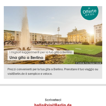
VISUALIZZA DETTAGLI
Le
Offerte
da € 123,-
I migliori suggerimenti per la tua gita a Berlino
Una gita a Berlino
© visitBerlin, Foto: Dagmar Schwelle
Prezzi convenienti per la tua gita a Berlino. Prenotare il tuo viaggio su
visitBerlin.de è semplice e veloce.
VISUALIZZA DETTAGLI
Il
visitBerlin-Blog
Scriveteci
portale
Qui
hallo@visitBerlin.de