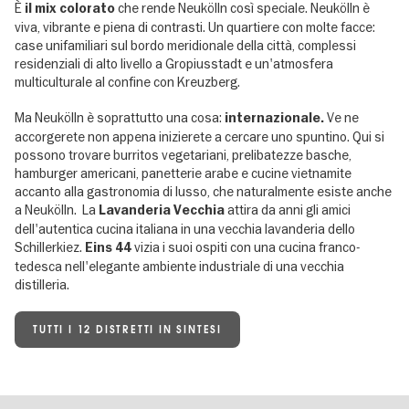
È
che rende Neukölln così speciale. Neukölln è
il mix colorato
viva, vibrante e piena di contrasti. Un quartiere con molte facce:
case unifamiliari sul bordo meridionale della città, complessi
residenziali di alto livello a Gropiusstadt e un'atmosfera
multiculturale al confine con Kreuzberg.
Ma Neukölln è soprattutto una cosa:
Ve ne
internazionale.
accorgerete non appena inizierete a cercare uno spuntino. Qui si
possono trovare burritos vegetariani, prelibatezze basche,
hamburger americani, panetterie arabe e cucine vietnamite
accanto alla gastronomia di lusso, che naturalmente esiste anche
a Neukölln. La
attira da anni gli amici
Lavanderia Vecchia
dell'autentica cucina italiana in una vecchia lavanderia dello
Schillerkiez.
vizia i suoi ospiti con una cucina franco-
Eins 44
tedesca nell'elegante ambiente industriale di una vecchia
distilleria.
TUTTI I 12 DISTRETTI IN SINTESI