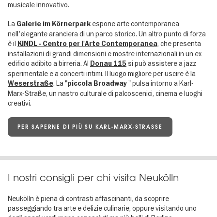
musicale innovativo.
La
espone arte contemporanea
Galerie im Körnerpark
nell'elegante aranciera di un parco storico. Un altro punto di forza
è il
, che presenta
KINDL - Centro per l'Arte Contemporanea
installazioni di grandi dimensioni e mostre internazionali in un ex
edificio adibito a birreria. Al
si può assistere a jazz
Donau 115
sperimentale e a concerti intimi. Il luogo migliore per uscire è la
. La
" pulsa intorno a Karl-
Weserstraße
"piccola Broadway
Marx-Straße, un nastro culturale di palcoscenici, cinema e luoghi
creativi.
PER SAPERNE DI PIÙ SU KARL-MARX-STRASSE
I nostri consigli per chi visita Neukölln
Neukölln è piena di contrasti affascinanti, da scoprire
passeggiando tra arte e delizie culinarie, oppure visitando uno