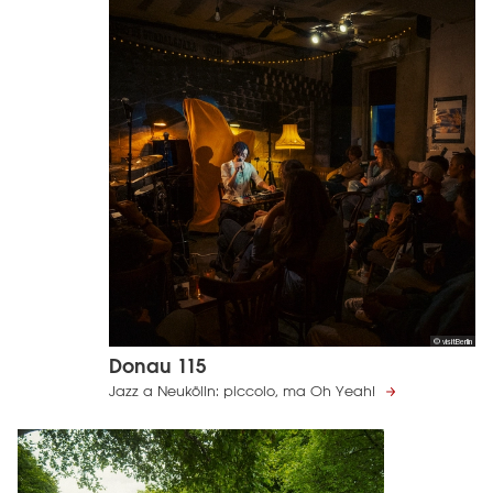
© visitBerlin
Donau 115
Jazz a Neukölln: piccolo, ma Oh Yeah!