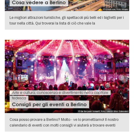
Cosa vedere a Berlino
© iStock.com, Foto: Mapics
Le migliori attrazioni turistiche, gli spettacoli più belli ed i biglietti per i
tour nella città. Qui troverai la lista di ciò che vale la
VISUALIZZA DETTAGLI
Arte e cultura, conoscenza e divertimento nella capitale
tedesca
Consigli per gli eventi a Berlino
© Die Bar jeder Vernunft, Foto: XAMAX (Max Schroeder)
Cosa posso provare a Berlino? Molto - ve lo promettiamo! Il nostro
calendario di eventi con molti consigli vi aiuterà a trovare eventi