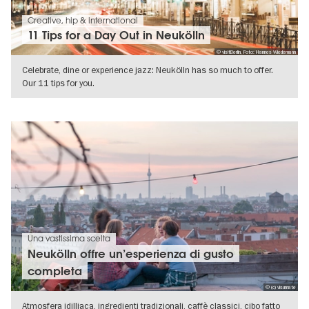
Creative, hip & international
11 Tips for a Day Out in Neukölln
© visitBerlin, Foto: Hannes Wiedemann
Celebrate, dine or experience jazz: Neukölln has so much to offer.
Our 11 tips for you.
VISUALIZZA DETTAGLI
Una vastissima scelta
Neukölln offre un’esperienza di gusto
completa
© (c) visumate
Atmosfera idilliaca, ingredienti tradizionali, caffè classici, cibo fatto