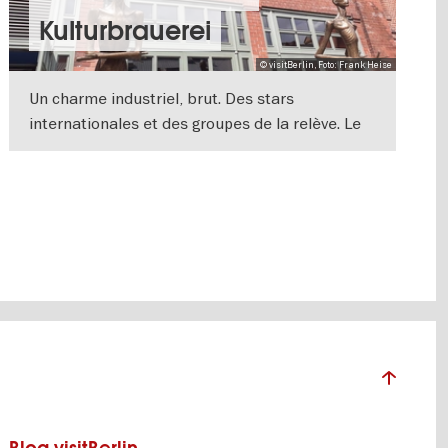
Kulturbrauerei
© visitBerlin, Foto: Frank Heise
Un charme industriel, brut. Des stars
internationales et des groupes de la relève. Le
Kesselhaus compte parmi les lieux de
VERS L'APERÇU EN DÉTAILS
spectacle les