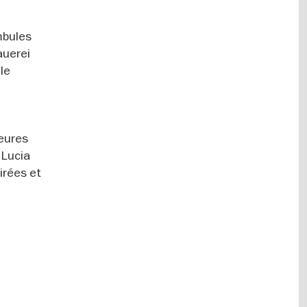
mbules
auerei
le
ieures
 Lucia
irées et