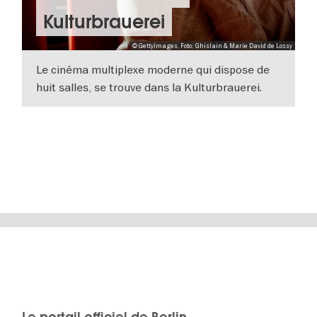
Kulturbrauerei
© GettyImages, Foto: Ghislain & Marie David de Lossy
Le cinéma multiplexe moderne qui dispose de
huit salles, se trouve dans la Kulturbrauerei.
Dans le bâtiment historique en brique classé,
VERS L'APERÇU EN DÉTAILS
on