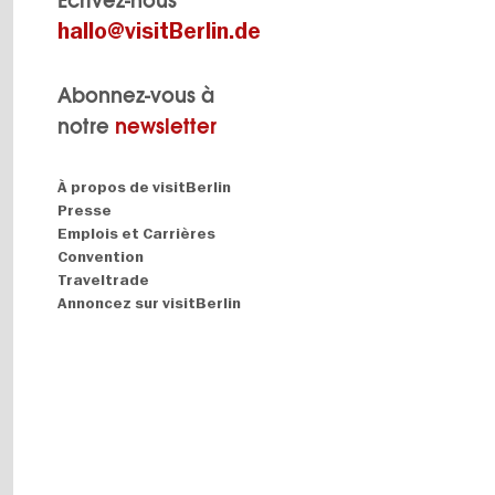
Écrivez-nous
hallo@visitBerlin.de
Abonnez-vous à
notre
newsletter
Navigation:
À propos de visitBerlin
About
Presse
Emplois et Carrières
Convention
Traveltrade
Annoncez sur visitBerlin