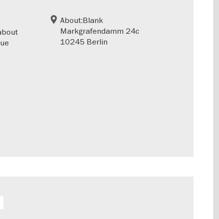
About:Blank
Markgrafendamm 24c
/about
10245 Berlin
que