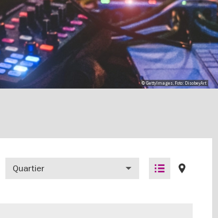
© GettyImages, Foto: DisobeyArt
Quartier
List
Map
view
view