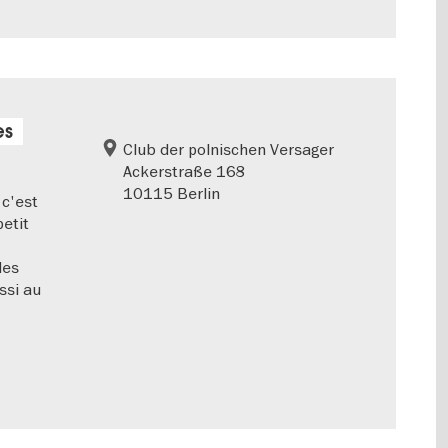
es
Club der polnischen Versager
Ackerstraße 168
10115 Berlin
 c'est
petit
des
ssi au