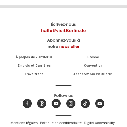
Le
Blog visitBerlin
Écrivez-nous
portail
Les
hallo@visitBerlin.de
officiel
spécialistes
Abonnez-vous à
de
de
notre
newsletter
Berlin
Berlin
visitBerlin.de
écrivent
Navigation:
À propos de visitBerlin
Presse
ici.
About
Nous connaissons
Berlin et sommes
Emplois et Carrières
Convention
personnellement
Conseils
Traveltrade
Annoncez sur visitBerlin
là pour vous.
sur
la
Nous vous
capitale
offrons
Follow us
les
meilleures
Actualités,
offres de
événements
,
voyages
&
et
hôtels
tendances
.
billets
de
Fußbereichsmenü
Mentions légales
Politique de confidentialité
Digital Accessibility