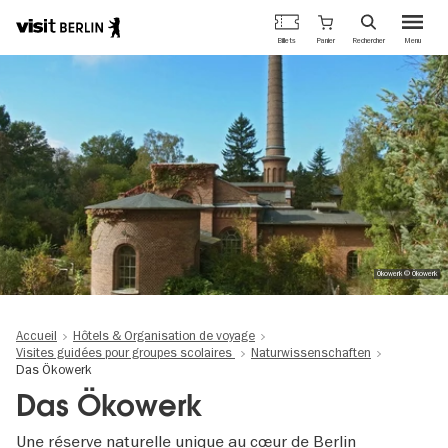
Portail
Panier
Billets
Rechercher
Menu
officiel
Aller
du
au
tourisme
contenu
de
principal
Berlin
Ökowerk © Ökowerk
Accueil
Hôtels & Organisation de voyage
Visites guidées pour groupes scolaires
Naturwissenschaften
Das Ökowerk
Das Ökowerk
Une réserve naturelle unique au cœur de Berlin