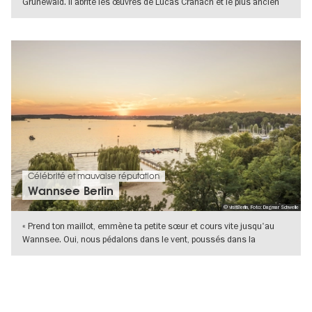
Grunewald. Il abrite les œuvres de Lucas Cranach et le plus ancien
hall de
VERS L'APERÇU EN DÉTAILS
Célébrité et mauvaise réputation
Wannsee Berlin
© visitBerlin, Foto: Dagmar Schwelle
« Prend ton maillot, emmène ta petite sœur et cours vite jusqu'au
Wannsee. Oui, nous pédalons dans le vent, poussés dans la
Grunewald, et
VERS L'APERÇU EN DÉTAILS