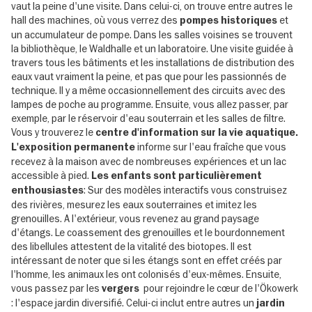
vaut la peine d'une visite. Dans celui-ci, on trouve entre autres le
hall des machines, où vous verrez des
et
pompes historiques
un accumulateur de pompe. Dans les salles voisines se trouvent
la bibliothèque, le Waldhalle et un laboratoire. Une visite guidée à
travers tous les bâtiments et les installations de distribution des
eaux vaut vraiment la peine, et pas que pour les passionnés de
technique. Il y a même occasionnellement des circuits avec des
lampes de poche au programme. Ensuite, vous allez passer, par
exemple, par le réservoir d'eau souterrain et les salles de filtre.
Vous y trouverez le
centre d'information sur la vie aquatique.
informe sur l'eau fraîche que vous
L'exposition permanente
recevez à la maison avec de nombreuses expériences et un lac
accessible à pied.
Les enfants sont particulièrement
: Sur des modèles interactifs vous construisez
enthousiastes
des rivières, mesurez les eaux souterraines et imitez les
grenouilles. A l'extérieur, vous revenez au grand paysage
d'étangs. Le coassement des grenouilles et le bourdonnement
des libellules attestent de la vitalité des biotopes. Il est
intéressant de noter que si les étangs sont en effet créés par
l'homme, les animaux les ont colonisés d'eux-mêmes. Ensuite,
vous passez par les
pour rejoindre le cœur de l'Ökowerk
vergers
: l'espace jardin diversifié. Celui-ci inclut entre autres un
jardin