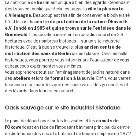
La métropole de
est unique à bien des égards. Cependant,
Berlin
il est souvent oublié que Berlin est aussi la
ville la plus verte
. Beaucoup est fait afin de conserver la biodiversité.
d'Allemagne
C'est le cas du
centre de protection de la nature Ökovertk
e.V. fondé en 1985 et qui se trouve sur le Teufelsee dans le
. L’association maintient un paradis naturel de 2,8
Grunewald
hectares avec de nombreux biotopes – sur un site industriel
historique. C'est là que se trouve le p
lus ancien centre de
qui est classé. Dans les halls
distribution des eaux de Berlin
historiques, vous pourrez vous informer sur l'eau autour de vous
et beaucoup expérimenter vous-mêmes.
Vous apprendrez tout sur l'aménagement de jardins naturel dans
des
et lors de
. Enfin, vous verrez
ateliers
formation à la survie
beaucoup d'animaux tels que des couleuvres, des grenouilles et
des lézards dans leur milieu naturel.
Oasis sauvage sur le site industriel historique
Le point de départ pour toutes les visites et les
circuits de
est en face de l'imposant bâtiment principal du centre
l'Ökowerk
de distribution des eaux. Le bâtiment de brique complexe de 1872