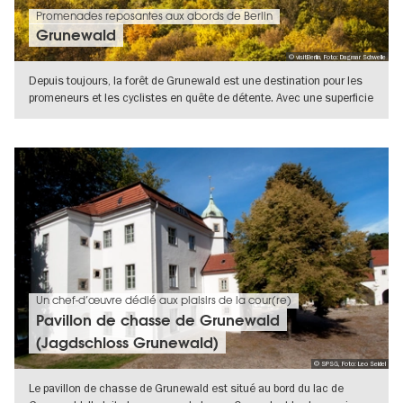
Promenades reposantes aux abords de Berlin
Grunewald
© visitBerlin, Foto: Dagmar Schwelle
Depuis toujours, la forêt de Grunewald est une destination pour les
promeneurs et les cyclistes en quête de détente. Avec une superficie
de
VERS L'APERÇU EN DÉTAILS
Un chef-d’œuvre dédié aux plaisirs de la cour(re)
Pavillon de chasse de Grunewald
(Jagdschloss Grunewald)
© SPSG, Foto: Leo Seidel
Le pavillon de chasse de Grunewald est situé au bord du lac de