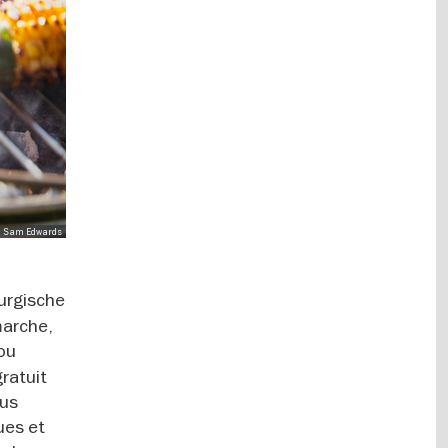
d: Sam Edwards
urgische
marche,
 ou
gratuit
lus
ues et