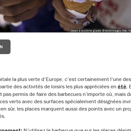
Cônes à la crème glacée, © GettyImages, Foto: 
IN
tale la plus verte d'Europe, c'est certainement l'une de
artie des activités de loisirs les plus appréciées en
. 
été
est pas permis de faire des barbecues n'importe où, mais 
paces verts avec des surfaces spécialement désignées invi
bien sûr, les places marquent aussi des points avec un p
és.
N'utilisez le barbecue que sur les places dési
ronnement: