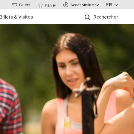
Billets
Accessibilité
FR
Panier
Billets & Visites
Rechercher