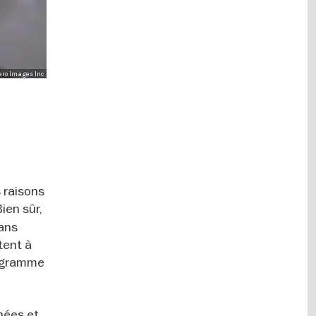
Hero Images Inc
s raisons
Bien sûr,
dans
tent à
rogramme
gnées et