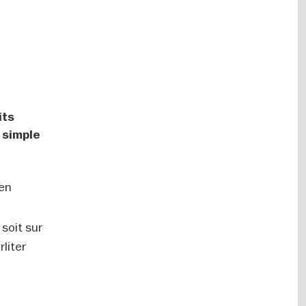
its
 simple
 en
soit sur
liter