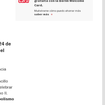
gratuita con la Berlin Welcome
Card.
Muéstrame cómo puedo ahorrar más
saber más
24 de
el
ncia
cillo
elebrar
o II.
bolismo