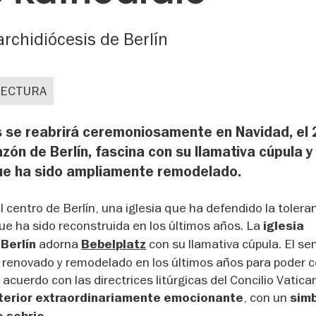
 archidiócesis de Berlín
TECTURA
s se reabrirá ceremoniosamente en Navidad, el 
zón de Berlín, fascina con su llamativa cúpula y 
 que ha sido ampliamente remodelado.
l centro de Berlín, una iglesia que ha defendido la tolera
y que ha sido reconstruida en los últimos años. La
iglesia
adorna
con su llamativa cúpula. El sen
 Berlín
Bebelplatz
do renovado y remodelado en los últimos años para poder c
e acuerdo con las directrices litúrgicas del Concilio Vatican
, con un
nterior extraordinariamente emocionante
sim