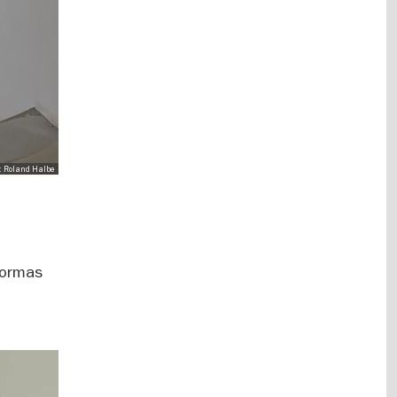
to: Roland Halbe
eformas