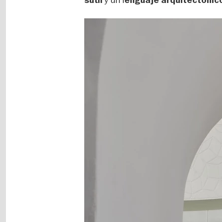
sutil
enguaje arquitectónico