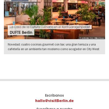
La Casa de la Cultura Culinaria en el Kant-Garagenpalast
DUFTE Berlin
© visitBerlinb, Foto: William Krause
Novedad: cuatro cocinas gourmet con bar, una gran terraza y una
cafetería en un ambiente tan moderno como acogedor en City West
IR A VISTA DE DETALLES
El
visitBerlin-Blog
Escríbanos
portal
Aquí
hallo@visitBerlin.de
de
publican
Suscríbase a nuestro