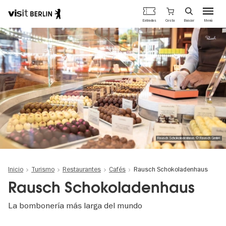
Portal
Cesta
Entradas
Buscar
Menú
oficial
Pasar
de
al
turismo
contenido
de
principal
Berlín
Rausch Schokoladenhaus © Rausch GmbH
Inicio
Turismo
Restaurantes
Cafés
Rausch Schokoladenhaus
Rausch Schokoladenhaus
La bombonería más larga del mundo