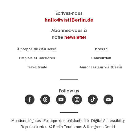
Le
Blog visitBerlin
Écrivez-nous
portail
Les
hallo@visitBerlin.de
officiel
spécialistes
Abonnez-vous à
de
de
notre
newsletter
Berlin
Berlin
visitBerlin.de
écrivent
Navigation:
À propos de visitBerlin
Presse
ici.
About
Nous connaissons
Berlin et sommes
Emplois et Carrières
Convention
personnellement
Conseils
Traveltrade
Annoncez sur visitBerlin
là pour vous.
sur
la
Nous vous
capitale
offrons
Follow us
les
meilleures
Actualités,
offres de
événements
,
voyages
&
et
hôtels
tendances
.
billets
de
Fußbereichsmenü
Mentions légales
Politique de confidentialité
Digital Accessibility
Berlin
Report a barrier
© Berlin Tourismus & Kongress GmbH
Nous avons le
calendrier
Les