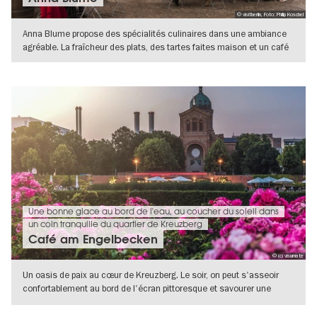
© visitberlin, Foto: Philip Koschel
Anna Blume propose des spécialités culinaires dans une ambiance
agréable. La fraîcheur des plats, des tartes faites maison et un café
VERS L'APERÇU EN DÉTAILS
Une bonne glace au bord de l'eau, au coucher du soleil dans
un coin tranquille du quartier de Kreuzberg
Café am Engelbecken
© (c) visumate
Un oasis de paix au cœur de Kreuzberg. Le soir, on peut s'asseoir
confortablement au bord de l'écran pittoresque et savourer une
glace au
VERS L'APERÇU EN DÉTAILS