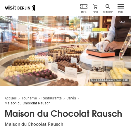
Portail
Panier
Billets
Rechercher
Menu
officiel
Aller
du
au
tourisme
contenu
de
principal
Berlin
Rausch Schokoladenhaus © Rausch GmbH
Accueil
Tourisme
Restaurants
Cafés
Maison du Chocolat Rausch
Maison du Chocolat Rausch
Maison du Chocolat Rausch