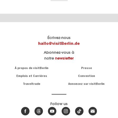
Le
Blog visitBerlin
Écrivez-nous
portail
Les
hallo@visitBerlin.de
officiel
spécialistes
Abonnez-vous à
de
de
notre
newsletter
Berlin
Berlin
visitBerlin.de
écrivent
Navigation:
À propos de visitBerlin
Presse
ici.
About
Nous connaissons
Berlin et sommes
Emplois et Carrières
Convention
personnellement
Conseils
Traveltrade
Annoncez sur visitBerlin
là pour vous.
sur
la
Nous vous
capitale
offrons
Follow us
les
meilleures
Actualités,
offres de
événements
,
voyages