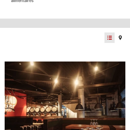
alimentaires
List
Map
view
view