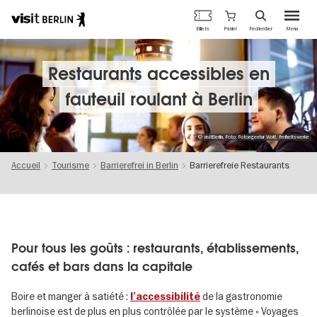
Portail
Panier
Billets
Rechercher
Menu
officiel
Aller
du
au
tourisme
contenu
Restaurants accessibles en
de
principal
Berlin
fauteuil roulant à Berlin
© visitBerlin, Foto: Fotoagentur Wolf, freiheitswerke
Accueil
Tourisme
Barrierefrei in Berlin
Barrierefreie Restaurants
Pour tous les goûts : restaurants, établissements,
cafés et bars dans la capitale
Boire et manger à satiété :
de la gastronomie
l’accessibilité
berlinoise est de plus en plus contrôlée par le système « Voyages