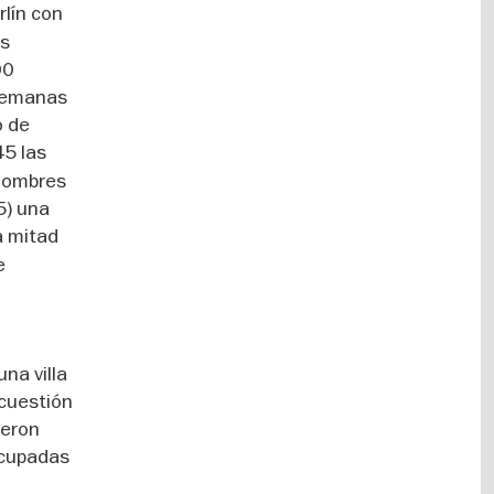
rlín con
os
00
alemanas
o de
45 las
 hombres
5) una
la mitad
e
na villa
 cuestión
ieron
 ocupadas