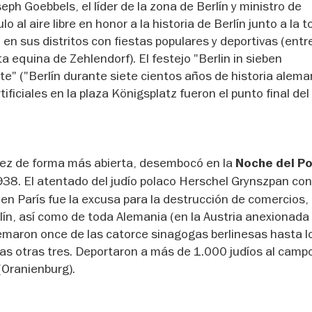
eph Goebbels, el líder de la zona de Berlín y ministro de
al aire libre en honor a la historia de Berlín junto a la t
o en sus distritos con fiestas populares y deportivas (entr
ta equina de Zehlendorf). El festejo "Berlin in sieben
" ("Berlín durante siete cientos años de historia alema
tificiales en la plaza Königsplatz fueron el punto final del
ez de forma más abierta, desembocó en la
Noche del P
938. El atentado del judío polaco Herschel Grynszpan con
 París fue la excusa para la destrucción de comercios, 
rlín, así como de toda Alemania (en la Austria anexionad
emaron once de las catorce sinagogas berlinesas hasta l
as otras tres. Deportaron a más de 1.000 judíos al camp
Oranienburg).