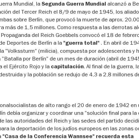
uerra Mundial, la
alcanzó a Be
Segunda Guerra Mundial
lación del Tercer Reich el 8/9 de mayo de 1945, los aliad
bas sobre Berlín, que provocó la muerte de aprox. 20.0
para más de 1,5 millones. Como respuesta a las derrotas 
de Propaganda del Reich Goebbels convocó el 18 de febrer
de Deportes de Berlín a la
. En abril de 19
"guerra total"
a "Volkssturm" (milicia), compuesta por adolescentes y
 "Batalla por Berlín" de un mes de duración (abril de 194
 el Ejército Rojo y la
. Al final de la guerra, 
capitulación
destruida y la población se redujo de 4,3 a 2,8 millones d
onalsocialistas de alto rango el 20 de enero de 1942 en u
ín debía organizar y coordinar una "solución final para la
de las autoridades del Reich y las sedes del partido decid
ca para la deportación de los judíos europeos en las zonas
la
"Casa de la Conferencia Wannsee" recuerda esta