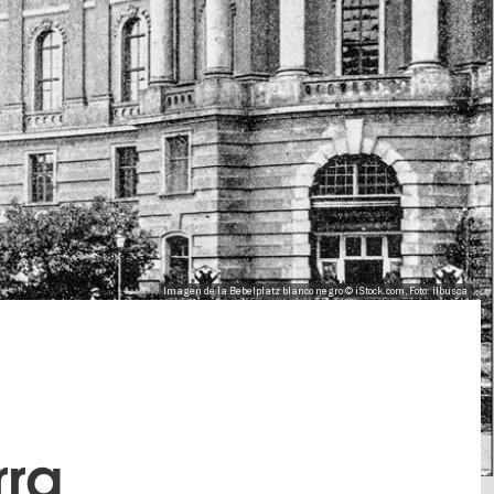
Imagen de la Bebelplatz blanco negro © iStock.com, Foto: ilbusca
rra