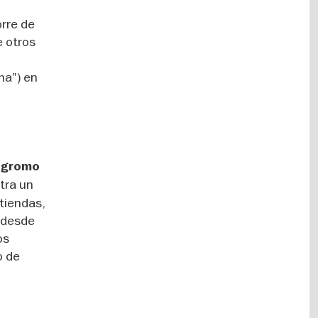
orre de
e otros
na") en
ogromo
tra un
tiendas,
a desde
os
o de