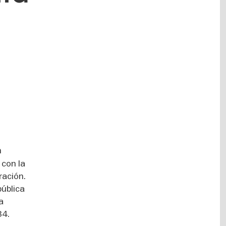
n
con la
ración.
pública
a
34.