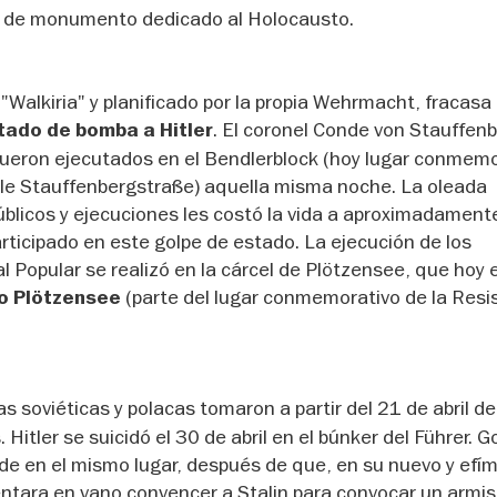
 de monumento dedicado al Holocausto.
Walkiria" y planificado por la propia Wehrmacht, fracasa
. El coronel Conde von Stauffenb
tado de bomba a Hitler
ueron ejecutados en el Bendlerblock (hoy lugar conmemo
lle Stauffenbergstraße) aquella misma noche. La oleada
públicos y ejecuciones les costó la vida a aproximadament
ticipado en este golpe de estado. La ejecución de los
 Popular se realizó en la cárcel de Plötzensee, que hoy 
(parte del lugar conmemorativo de la Resi
o Plötzensee
pas soviéticas y polacas tomaron a partir del 21 de abril d
. Hitler se suicidó el 30 de abril en el búnker del Führer. 
rde en el mismo lugar, después de que, en su nuevo y efí
entara en vano convencer a Stalin para convocar un armist