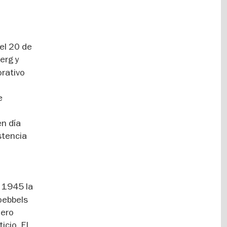
 el 20 de
erg y
rativo
e
en día
stencia
e 1945 la
Goebbels
mero
icio. El