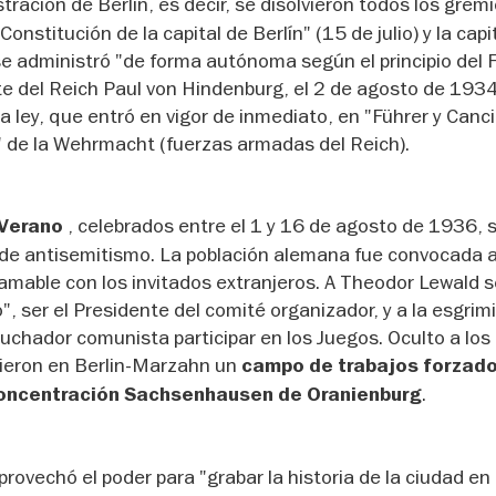
stración de Berlín, es decir, se disolvieron todos los grem
onstitución de la capital de Berlín" (15 de julio) y la capi
se administró "de forma autónoma según el principio del F
ente del Reich Paul von Hindenburg, el 2 de agosto de 1934
a ley, que entró en vigor de inmediato, en "Führer y Cancil
 de la Wehrmacht (fuerzas armadas del Reich).
, celebrados entre el 1 y 16 de agosto de 1936, 
 Verano
s de antisemitismo. La población alemana fue convocada 
amable con los invitados extranjeros. A Theodor Lewald s
", ser el Presidente del comité organizador, y a la esgrim
uchador comunista participar en los Juegos. Oculto a los 
gieron en Berlin-Marzahn un
campo de trabajos forzado
.
concentración Sachsenhausen de Oranienburg
aprovechó el poder para "grabar la historia de la ciudad en 