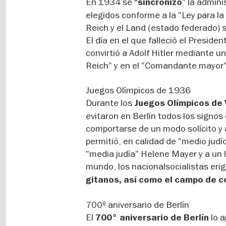
En 1934 se
" la admini
"sincronizó
elegidos conforme a la "Ley para la C
Reich y el Land (estado federado) 
El día en el que falleció el Presid
convirtió a Adolf Hitler mediante un
Reich" y en el "Comandante mayor"
Juegos Olímpicos de 1936
Durante los
Juegos Olímpicos de
evitaron en Berlín todos los signo
comportarse de un modo solícito y 
permitió, en calidad de "medio judío
"media judía" Helene Mayer y a un l
mundo, los nacionalsocialistas eri
gitanos, así como el campo de 
700º aniversario de Berlín
El
lo 
700° aniversario de Berlín