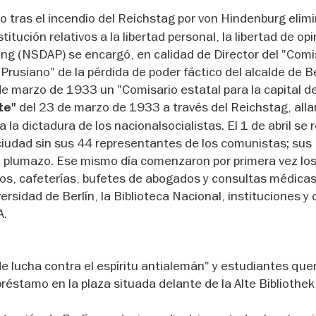
o tras el incendio del Reichstag por von Hindenburg elimi
ución relativos a la libertad personal, la libertad de opi
ng (NSDAP) se encargó, en calidad de Director del "Com
r Prusiano" de la pérdida de poder fáctico del alcalde de B
e marzo de 1933 un "Comisario estatal para la capital de
del 23 de marzo de 1933 a través del Reichstag, all
nte"
la dictadura de los nacionalsocialistas. El 1 de abril se r
ciudad sin sus 44 representantes de los comunistas; sus
 plumazo. Ese mismo día comenzaron por primera vez los
os, cafeterías, bufetes de abogados y consultas médicas
iversidad de Berlín, la Biblioteca Nacional, instituciones y 
A.
 lucha contra el espíritu antialemán" y estudiantes qu
préstamo en la plaza situada delante de la Alte Bibliothek