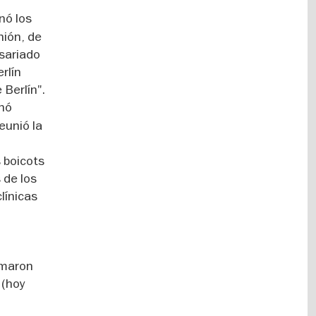
nó los
nión, de
isariado
erlín
 Berlín".
anó
eunió la
 boicots
 de los
clínicas
emaron
 (hoy