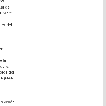
ios
tal del
ührer".
,
ler del
se
a
e le
idora
ojos del
s para
la visión