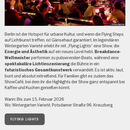
, © Ben Düntsch
Berlin ist der Hotspot für urbane Kultur, und wenn die Flying Steps
auf Lichtkunst treffen, ist Gänsehaut garantiert. Im legendären
Wintergarten Varieté erlebt ihr mit „Flying Lights“ eine Show, die
auf ein neues Level hebt.
Energie und Ästhetik
Breakdance-
performen zu pulsierenden Beats, während eine
Weltmeister
die Bühne in ein
spektakuläre Lichtinszenierung
verwandelt. Es ist aktiv, laut,
futuristisches Gesamtkunstwerk
bunt und absolut mitreißend. Für Familien gibt es zudem das
ShowCafé, bei dem ihr die Highlights der Show ganz entspannt bei
Kaffee und Kuchen genießen könnt.
Wann: Bis zum 15. Februar 2026
Wo: Wintergarten Varieté, Potsdamer Straße 96, Kreuzberg
FLYING LIGHTS