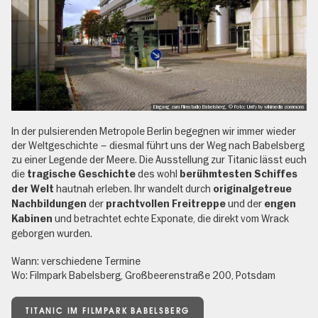
Eingang zum Filmstudio Babelsberg, © Foto: Unify by wikimedia commons
In der pulsierenden Metropole Berlin begegnen wir immer wieder
der Weltgeschichte – diesmal führt uns der Weg nach Babelsberg
zu einer Legende der Meere. Die Ausstellung zur Titanic lässt euch
die
des wohl
tragische Geschichte
berühmtesten Schiffes
hautnah erleben. Ihr wandelt durch
der Welt
originalgetreue
der
und der
Nachbildungen
prachtvollen Freitreppe
engen
und betrachtet echte Exponate, die direkt vom Wrack
Kabinen
geborgen wurden.
Wann: verschiedene Termine
Wo: Filmpark Babelsberg, Großbeerenstraße 200, Potsdam
TITANIC IM FILMPARK BABELSBERG