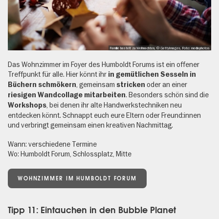
Familie bastelt zu Weihnachten, © GettyImages, Foto: mediaphotos
Das Wohnzimmer im Foyer des Humboldt Forums ist ein offener
Treffpunkt für alle. Hier könnt ihr
in gemütlichen Sesseln in
, gemeinsam
oder an einer
Büchern schmökern
stricken
. Besonders schön sind die
riesigen Wandcollage mitarbeiten
, bei denen ihr alte Handwerkstechniken neu
Workshops
entdecken könnt. Schnappt euch eure Eltern oder Freund:innen
und verbringt gemeinsam einen kreativen Nachmittag.
Wann: verschiedene Termine
Wo: Humboldt Forum, Schlossplatz, Mitte
WOHNZIMMER IM HUMBOLDT FORUM
Tipp 11: Eintauchen in den Bubble Planet