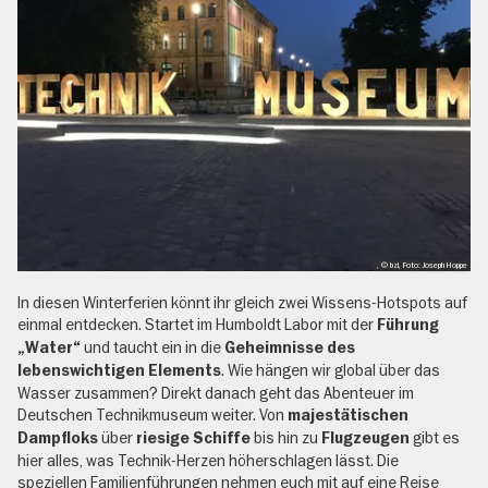
, © bzi, Foto: Joseph Hoppe
In diesen Winterferien könnt ihr gleich zwei Wissens-Hotspots auf
einmal entdecken. Startet im Humboldt Labor mit der
Führung
und taucht ein in die
„Water“
Geheimnisse des
. Wie hängen wir global über das
lebenswichtigen Elements
Wasser zusammen? Direkt danach geht das Abenteuer im
Deutschen Technikmuseum weiter. Von
majestätischen
über
bis hin zu
gibt es
Dampfloks
riesige Schiffe
Flugzeugen
hier alles, was Technik-Herzen höherschlagen lässt. Die
speziellen Familienführungen nehmen euch mit auf eine Reise