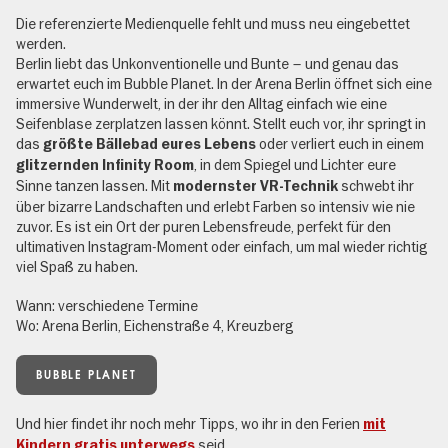
Die referenzierte Medienquelle fehlt und muss neu eingebettet
werden.
Berlin liebt das Unkonventionelle und Bunte – und genau das
erwartet euch im Bubble Planet. In der Arena Berlin öffnet sich eine
immersive Wunderwelt, in der ihr den Alltag einfach wie eine
Seifenblase zerplatzen lassen könnt. Stellt euch vor, ihr springt in
das
oder verliert euch in einem
größte Bällebad eures Lebens
, in dem Spiegel und Lichter eure
glitzernden Infinity Room
Sinne tanzen lassen. Mit
schwebt ihr
modernster VR-Technik
über bizarre Landschaften und erlebt Farben so intensiv wie nie
zuvor. Es ist ein Ort der puren Lebensfreude, perfekt für den
ultimativen Instagram-Moment oder einfach, um mal wieder richtig
viel Spaß zu haben.
Wann: verschiedene Termine
Wo: Arena Berlin, Eichenstraße 4, Kreuzberg
BUBBLE PLANET
Und hier findet ihr noch mehr Tipps, wo ihr in den Ferien
mit
seid.
Kindern gratis unterwegs