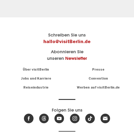
Berlins
Hier geht es zu visitBerlin
Schreiben Sie uns
offizielles
Berlins
hallo@visitBerlin.de
Reiseportal
offizielles
Abonnieren Sie
visitBerlin.de
Reiseportal
unseren
Newsletter
Wir kennen
Berlin und
Alle
Navigation:
Über visitBerlin
Presse
sind
About
Infos
persönlich
zu
Jobs und Karriere
Convention
für Sie da.
Sehenswürdigkeiten
Reiseindustrie
Werben auf visitBerlin.de
&
Wir bieten Ihnen
Museen
günstige
,
Reiseangebote
Die
und
Hotels
Folgen Sie uns
besten
.
Tickets
Veranstaltungen
Wir haben den
der
Veranstaltungskalender
Stadt