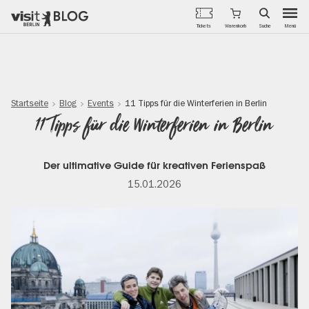
Menü
Tickets
Warenkorb
Suche
Direkt
zum
Inhalt
Startseite
Blog
Events
11 Tipps für die Winterferien in Berlin
11 Tipps für die Winterferien in Berlin
Der ultimative Guide für kreativen Ferienspaß
15.01.2026