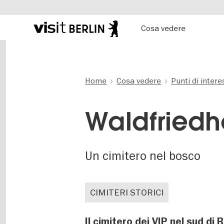
Hauptnavigation
Cosa vedere
Portale
ufficiale
Salta
del
al
turismo
contenuto
di
principale
Home
Cosa vedere
Punti di inter
Berlino
Waldfriedh
Un cimitero nel bosco
CIMITERI STORICI
Il cimitero dei VIP nel sud di 