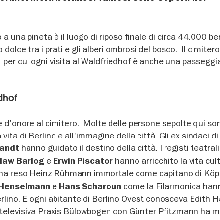
a una pineta è il luogo di riposo finale di circa 44.000 ber
dolce tra i prati e gli alberi ombrosi del bosco. Il cimite
per cui ogni visita al Waldfriedhof è anche una passeggi
dhof
 d'onore al cimitero. Molte delle persone sepolte qui so
 vita di Berlino e all'immagine della città. Gli ex sindaci di
hanno guidato il destino della città. I registi teatral
Brandt
e
hanno arricchito la vita cult
slaw Barlog
Erwin Piscator
ha reso Heinz Rühmann immortale come capitano di Köp
e
come la Filarmonica han
Henselmann
Hans Scharoun
rlino. E ogni abitante di Berlino Ovest conosceva Edith 
ie televisiva Praxis Bülowbogen con Günter Pfitzmann ha 