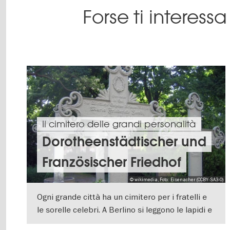
Forse ti interes
Il cimitero delle grandi personalità
Dorotheenstädtischer und
Französischer Friedhof
© wikimedia, Foto: Eisenacher (CCBY-SA3-0)
Ogni grande città ha un cimitero per i fratelli e
le sorelle celebri. A Berlino si leggono le lapidi e
le targhe commemorative nel cimitero
VISUALIZZA DETTAGLI