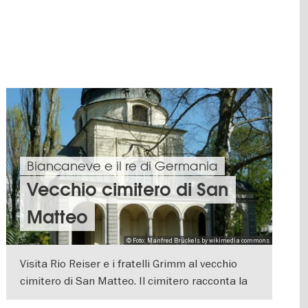
Biancaneve e il re di Germania
Vecchio cimitero di San
Matteo
© Foto: Manfred Brückels by wikimedia commons
Visita Rio Reiser e i fratelli Grimm al vecchio
cimitero di San Matteo. Il cimitero racconta la
storia di Berlino dalle origini fino ad oggi
VISUALIZZA DETTAGLI