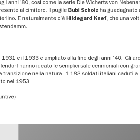
egli anni '80, così come la serie Die Wicherts von Nebena
resente al cimitero. Il pugile
ha guadagnato 
Bubi Scholz
Berlino. E naturalmente c'è
, che una vol
Hildegard Knef
ürstendamm.
il 1931 e il 1933 e ampliato alla fine degli anni '40. Gli arc
endorf hanno ideato le semplici sale cerimoniali con gra
a transizione nella natura. 1.183 soldati italiani caduti a
ito nel 1953.
untive)