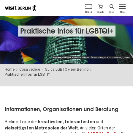
Portale
Carrello
Biglietti
Cerca
Menu
ufficiale
Salta
del
al
turismo
contenuto
Praktische Infos für LGBTQI+
di
principale
Berlino
Regenbogen Flaggen am Potsdamer Platz © Getty Images, Foto: alexander_h_Schulz
Home
Cosa vedere
Guida LGBTQ+ per Berlino
Praktische Infos für LGBTI*
Informationen, Organisationen und Beratung
Berlin ist eine der
und
kreativsten, tolerantesten
. An vielen Orten der
vielseitigsten Metropolen der Welt