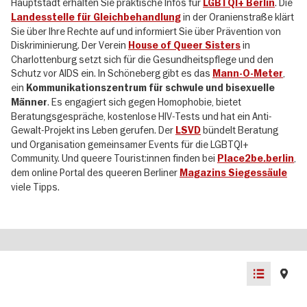
Hauptstadt erhalten Sie praktische Infos für
. Die
LGBTQI+ Berlin
in der Oranienstraße klärt
Landesstelle für Gleichbehandlung
Sie über Ihre Rechte auf und informiert Sie über Prävention von
Diskriminierung. Der Verein
in
House of Queer Sisters
Charlottenburg setzt sich für die Gesundheitspflege und den
Schutz vor AIDS ein. In Schöneberg gibt es das
,
Mann-O-Meter
ein
Kommunikationszentrum für schwule und bisexuelle
. Es engagiert sich gegen Homophobie, bietet
Männer
Beratungsgespräche, kostenlose HIV-Tests und hat ein Anti-
Gewalt-Projekt ins Leben gerufen. Der
bündelt Beratung
LSVD
und Organisation gemeinsamer Events für die LGBTQI+
Community. Und queere Tourist:innen finden bei
,
Place2be.berlin
dem online Portal des queeren Berliner
Magazins Siegessäule
viele Tipps.
List
Map
view
view