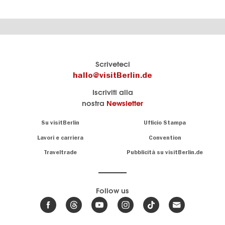
Il
visitBerlin-Blog
Scriveteci
portale
Qui
hallo@visitBerlin.de
turistico
scrivono
Iscriviti alla
ufficiale
gli
nostra
Newsletter
di
esperti
Berlino
di
Navigation:
Su visitBerlin
Ufficio Stampa
Berlino
About
Conosciamo
Berlino e siamo
Lavori e carriera
Convention
personalmente
Consigli
Traveltrade
Pubblicità su visitBerlin.de
.
lì per te
speciali
sulla
Vi offriamo
capitale
le più
Follow us
economiche
News,
offerte di
,
eventi
viaggio
e
hotel
e