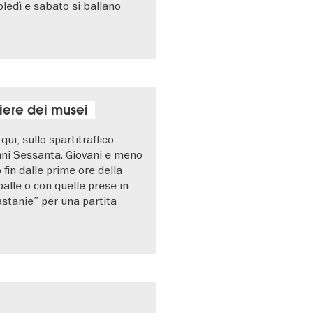
oledì e sabato si ballano
iere dei musei
ui, sullo spartitraffico
anni Sessanta. Giovani e meno
 fin dalle prime ore della
palle o con quelle prese in
astanie” per una partita