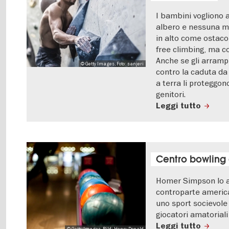
I bambini vogliono 
albero e nessuna 
in alto come ostacol
free climbing, ma c
Anche se gli arramp
© Getty Images, Foto: sanjeri
contro la caduta da
a terra li proteggon
genitori.
Leggi tutto
Centro bowling 
Homer Simpson lo a
controparte americ
uno sport socievole 
giocatori amatoriali 
Leggi tutto
© Getty Images, Bild: Henry Donald