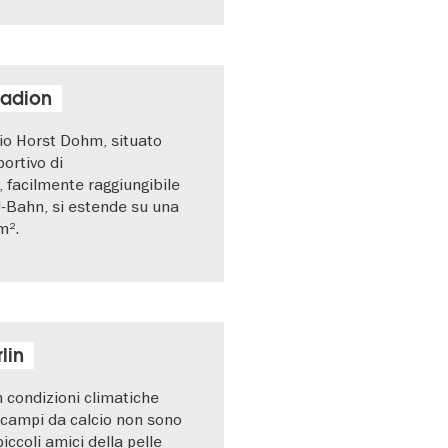
tadion
cio Horst Dohm, situato
ortivo di
facilmente raggiungibile
U-Bahn, si estende su una
m².
lin
n condizioni climatiche
 campi da calcio non sono
piccoli amici della pelle