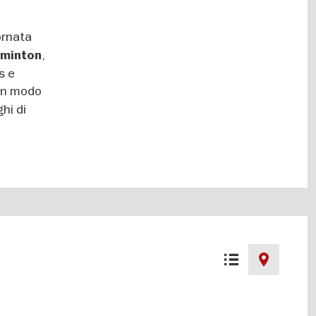
iornata
,
minton
s e
 in modo
hi di
List
Map
view
view