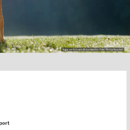
Yoga im Grünen © visitberlin, Foto: Philip Koschel
port