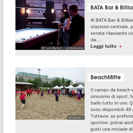
BATA Bar & Billia
Al BATA Bar & Billiar
stazione centrale, 
serata rilassante con
da…
Leggi tutto
© Frank Bentert / Lichtbildundso
BeachMitte
Il campo da beach v
sinonimo di sport, b
ballo tutto in uno. 
sono disponibili 49 
Tuttavia, se preferis
© CAMERA 4
sportive, potrai anc
gusti una miriade di 