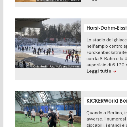
Horst-Dohm-Eiss
Lo stadio del ghiac
nell'ampio centro sp
Forckenbeckstraße, 
con la S-Bahn e la 
superficie di 6.170 
© visitberlin, Foto: Wolfgang Scholvien
Leggi tutto
KICKERWorld Ber
Quando a Berlino, i
avverse, i numerosi
giocabili, i grandi e 