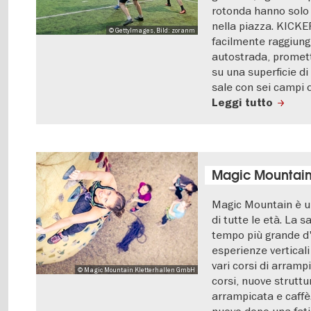
rotonda hanno solo l
nella piazza. KICK
© GettyImages, Bild: zoranm
facilmente raggiungi
autostrada, promett
su una superficie di
sale con sei campi d
Leggi tutto
Magic Mountai
Magic Mountain è un
di tutte le età. La s
tempo più grande d
esperienze vertical
vari corsi di arrampi
© Magic Mountain Kletterhallen GmbH
corsi, nuove struttu
arrampicata e caffè. 