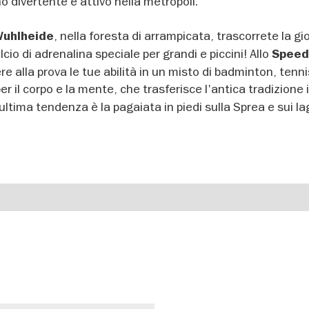
o divertente e attivo nella metropoli.
, nella foresta di arrampicata, trascorrete la g
Wuhlheide
lcio di adrenalina speciale per grandi e piccini! Allo
Speed
re alla prova le tue abilità in un misto di badminton, tenni
per il corpo e la mente, che trasferisce l'antica tradizione
ultima tendenza è la pagaiata in piedi sulla Sprea e sui lag