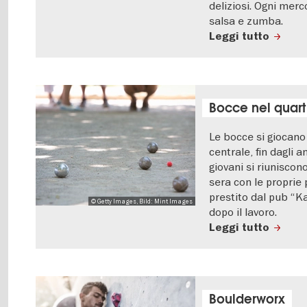
deliziosi. Ogni merc
salsa e zumba.
Leggi tutto
Bocce nel quart
Le bocce si giocano q
centrale, fin dagli 
giovani si riuniscono
sera con le proprie 
prestito dal pub “K
© Getty Images, Bild: Mint Images
dopo il lavoro.
Leggi tutto
Boulderworx