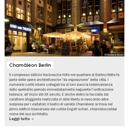
© Chamäleon Theater
Chamäleon Berlin
Il complesso edilizio Hackesche Höfe nel quartiere di Berlino Mitte fa
parte delle opere architettoniche "da esposizione" della città. I
numeorsi cortili interni collegati tra di loro sono la testimonianza
dello spelndido periodo immediatamente seguente l'unificazione
tedesca, all'inizio del XX secolo. E anche dietro la facciata dal
carattere sfuggente realizzata in stile liberty si nascondo altre
sorprese per i visitatori: il teatro di varietà Chamäleon si trova nel
primo edificio trasversale del cortile Engell'schen, chiamatocosìdal
nome del suo architetto.
Leggi tutto