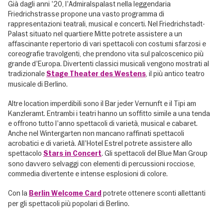
Già dagli anni '20, l'Admiralspalast nella leggendaria
Friedrichstrasse propone una vasto programma di
rappresentazioni teatrali, musical e concerti. Nel Friedrichstadt-
Palast situato nel quartiere Mitte potrete assistere a un
affascinante repertorio di vari spettacoli con costumi sfarzosi e
coreografie travolgenti, che prendono vita sul palcoscenico più
grande d'Europa. Divertenti classici musicali vengono mostrati al
tradizionale
, il più antico teatro
Stage Theater des Westens
musicale di Berlino.
Altre location imperdibili sono il Bar jeder Vernunft e il Tipi am
Kanzleramt. Entrambi i teatri hanno un soffitto simile a una tenda
e offrono tutto l'anno spettacoli di varietà, musical e cabaret.
Anche nel Wintergarten non mancano raffinati spettacoli
acrobatici e di varietà. All'Hotel Estrel potrete assistere allo
spettacolo
. Gli spettacoli del Blue Man Group
Stars in Concert
sono davvero selvaggi con elementi di percussioni rocciose,
commedia divertente e intense esplosioni di colore.
Con la
potrete ottenere sconti allettanti
Berlin Welcome Card
per gli spettacoli più popolari di Berlino.