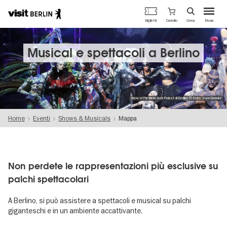
Portale
Carrello
Biglietti
Cerca
Menu
ufficiale
Salta
del
al
turismo
contenuto
Musical e spettacoli a Berlino
di
principale
Berlino
Show al Friedrichstadt-Palast di Berlino © Foto: Sven Darmer
Home
Eventi
Shows & Musicals
Mappa
Non perdete le rappresentazioni più esclusive su
palchi spettacolari
A Berlino, si può assistere a spettacoli e musical su palchi
giganteschi e in un ambiente accattivante.