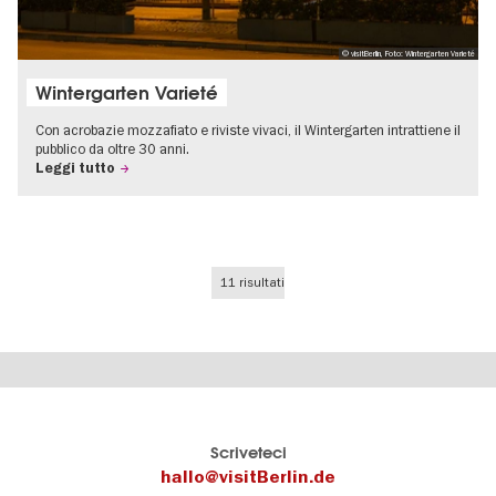
© visitBerlin, Foto: Wintergarten Varieté
Wintergarten Varieté
Con acrobazie mozzafiato e riviste vivaci, il Wintergarten intrattiene il
pubblico da oltre 30 anni.
Leggi tutto
11 risultati
Il
visitBerlin-Blog
Scriveteci
portale
Qui
hallo@visitBerlin.de
turistico
scrivono