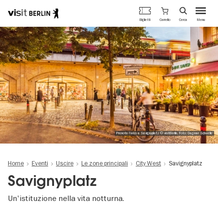
Portale
Carrello
Biglietti
Cerca
Menu
ufficiale
Salta
del
al
turismo
contenuto
di
principale
Berlino
Prenota l'arco a Savignyplatz © visitBerlin, Foto: Dagmar Schwelle
Home
Eventi
Uscire
Le zone principali
City West
Savignyplatz
Savignyplatz
Un'istituzione nella vita notturna.