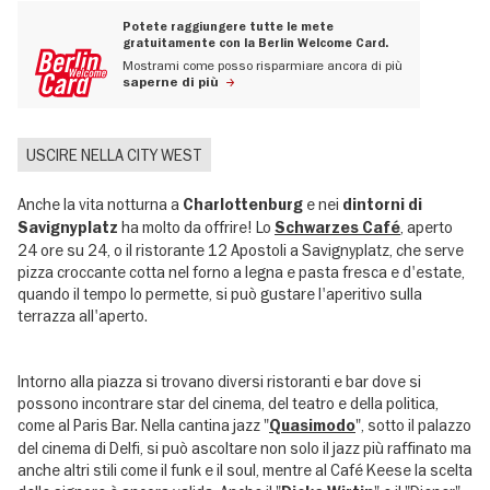
Potete raggiungere tutte le mete
gratuitamente con la Berlin Welcome Card.
Mostrami come posso risparmiare ancora di più
saperne di più
USCIRE NELLA CITY WEST
Anche la vita notturna a
e nei
Charlottenburg
dintorni di
ha molto da offrire! Lo
, aperto
Savignyplatz
Schwarzes Café
24 ore su 24, o il ristorante 12 Apostoli a Savignyplatz, che serve
pizza croccante cotta nel forno a legna e pasta fresca e d'estate,
quando il tempo lo permette, si può gustare l'aperitivo sulla
terrazza all'aperto.
Intorno alla piazza si trovano diversi ristoranti e bar dove si
possono incontrare star del cinema, del teatro e della politica,
come al Paris Bar. Nella cantina jazz "
", sotto il palazzo
Quasimodo
del cinema di Delfi, si può ascoltare non solo il jazz più raffinato ma
anche altri stili come il funk e il soul, mentre al Café Keese la scelta