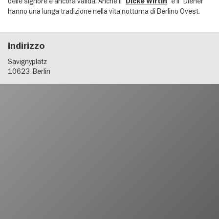
delle signore è ancora valida. Anche il "
" e il "Diener"
Dicke Wirtin
hanno una lunga tradizione nella vita notturna di Berlino Ovest.
Indirizzo
Savignyplatz
10623
Berlin