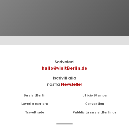
Il
visitBerlin-Blog
Scriveteci
portale
Qui
hallo@visitBerlin.de
turistico
scrivono
Iscriviti alla
ufficiale
gli
nostra
Newsletter
di
esperti
Berlino
di
Navigation:
Su visitBerlin
Ufficio Stampa
Berlino
About
Conosciamo
Berlino e siamo
Lavori e carriera
Convention
personalmente
Consigli
Traveltrade
Pubblicità su visitBerlin.de
.
lì per te
speciali
sulla
Vi offriamo
capitale