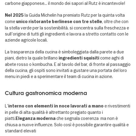
carbone giapponese... il mondo dei sapori al Rutz è incantevole!
la Guida Michelin ha premiato Rutz per la quinta volta
Nel 2025
come
, oltre che con
unico ristorante berlinese con tre stelle
la stella verde per la sostenibilità. si concentra sulla freschezza e
sull'origine di tutti gli ingredienti e lavora a stretto contatto con le
aziende agricole locali.
La trasparenza della cucina è simboleggiata dalla parete a due
piani, dietro la quale brillano
come aghi di
ingredienti squisiti
abete rosso o kombucha. E al tavolo del bar, di fronte al passaggio
della cucina, gli ospiti sono invitati a gustare una portata del loro
menu in piedi e a sperimentare il team di cucina in azione.
Cultura gastronomica moderna
L'
e rivestimenti
interno con elementi in noce lavorati a mano
in pelle di alta qualità è altrettanto pregiato quanto i
piatti.
che segnala coerenza ma non è
Eleganza moderna
chiusa a nuove influenze. Solo così è possibile garantire qualità e
standard elevati