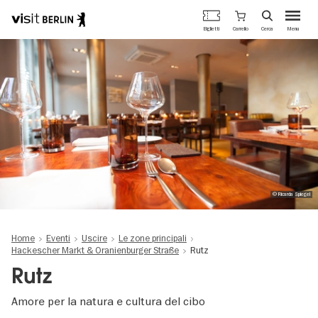
Portale
Carrello
Biglietti
Cerca
Menu
ufficiale
Salta
del
al
turismo
contenuto
di
principale
Berlino
© Ricarda Spiegel
Home
Eventi
Uscire
Le zone principali
Hackescher Markt & Oranienburger Straße
Rutz
Rutz
Amore per la natura e cultura del cibo