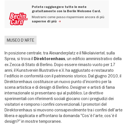
Potete raggiungere tutte le mete
gratuitamente con la Berlin Welcome Card.
Mostrami come posso risparmiare ancora di più
saperne di più
MUSEO D'ARTE
In posizione centrale, tra Alexanderplatz e il Nikolaiviertel, sulla
Sprea, si trova il
, un edificio amministrativo della
Direktorenhaus
ex Zecca di Stato di Berlino. Dopo essere rimasto vuoto per 17
anni, il Kunstverein Illustrative e.V. ha aggiustato e restaurato
l'edificio in conformità con il patrimonio storico. Dal giugno 2010, il
Direktorenhaus costituisce un nuovo punto d'incontro per la
scena artistica e di design di Berlino. Designer e artisti di fama
internazionale si presentano qui al pubblico. Le direttive
sperimentali con riferimenti sociali giocano con i pregiudizi dei
visitatori e rompono i confini convenzionali. I promotori del
Direktorenhaus si muovono consapevolmente tra i confini dell'arte
libera e applicata e affrontano la domanda "Cos'è l'arte, cos'è il
design?" in mostre temporanee.