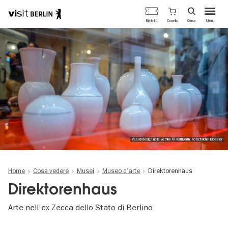
Portale
Carrello
Biglietti
Cerca
Menu
ufficiale
Salta
del
al
turismo
contenuto
di
principale
Berlino
Vasi di design nelle vetrine © visitBerlin, Foto:Michel Blossier
Home
Cosa vedere
Musei
Museo d'arte
Direktorenhaus
Direktorenhaus
Arte nell'ex Zecca dello Stato di Berlino