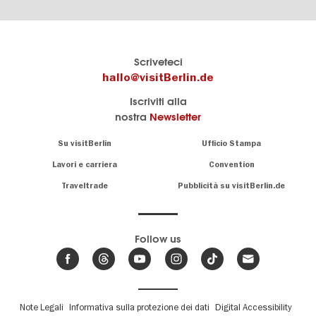
Il
visitBerlin-Blog
Scriveteci
portale
Qui
hallo@visitBerlin.de
turistico
scrivono
Iscriviti alla
ufficiale
gli
nostra
Newsletter
di
esperti
Berlino
di
Navigation:
Su visitBerlin
Ufficio Stampa
Berlino
About
Conosciamo
Berlino e siamo
Lavori e carriera
Convention
personalmente
Consigli
Traveltrade
Pubblicità su visitBerlin.de
.
lì per te
speciali
sulla
Vi offriamo
capitale
le più
Follow us
economiche
News,
offerte di
,
eventi
viaggio
e
hotel
e
.
biglietti
trend
su
Fußbereichsmenü
Note Legali
Informativa sulla protezione dei dati
Digital Accessibility
Abbiamo un