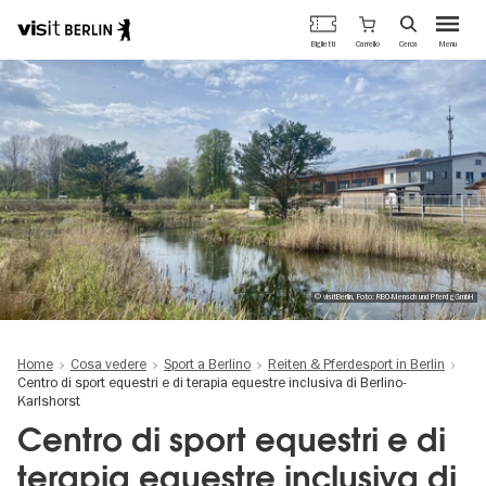
Portale
Carrello
Biglietti
Cerca
Menu
ufficiale
Salta
del
al
turismo
contenuto
di
principale
Berlino
© visitBerlin, Foto: RBO-Mensch und Pferd gGmbH
Home
Cosa vedere
Sport a Berlino
Reiten & Pferdesport in Berlin
Centro di sport equestri e di terapia equestre inclusiva di Berlino-
Karlshorst
Centro di sport equestri e di
terapia equestre inclusiva di