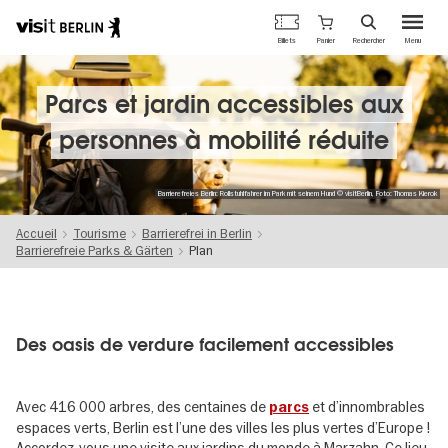
Portail
Panier
Billets
Rechercher
Menu
officiel
Aller
du
au
tourisme
contenu
Parcs et jardin accessibles aux
de
principal
Berlin
personnes à mobilité réduite
Barrierefreies Berlin: Rollstuhlfahrer im Park mit seinem Hund © visitBerlin, Foto: Thomas Kierok
Accueil
Tourisme
Barrierefrei in Berlin
Barrierefreie Parks & Gärten
Plan
Des oasis de verdure facilement accessibles
Avec 416 000 arbres, des centaines de
et d’innombrables
parcs
espaces verts, Berlin est l’une des villes les plus vertes d’Europe !