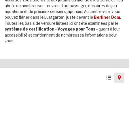
Accordez-vous une visite aux jardins du monde à Marzahn. Ce lieu
abrite de nombreuses œuvres d’art paysager, des aires de jeu
aquatique et de précieux cerisiers japonais. Au centre-ville, vous
pouvez flâner dans le Lustgarten, juste devant le
.
Berliner Dom
Toutes les oasis de verdure listées ici ont été examinées par le
quant à leur
système de certification « Voyages pour Tous »
accessibilité et contiennent de nombreuses informations pour
vous.
List
Map
view
view