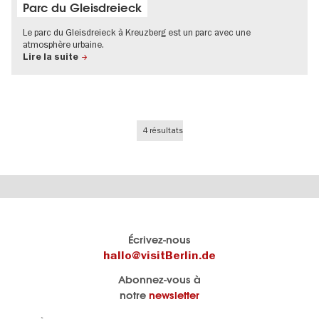
Parc du Gleisdreieck
Le parc du Gleisdreieck à Kreuzberg est un parc avec une
atmosphère urbaine.
Lire la suite
4 résultats
Le
Blog visitBerlin
Écrivez-nous
portail
Les
hallo@visitBerlin.de
officiel
spécialistes
Abonnez-vous à
de
de
notre
newsletter
Berlin
Berlin
visitBerlin.de
écrivent
Navigation: